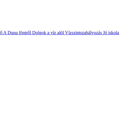
vő
A Duna föntről
Dolgok a víz alól
Vízszintszabályozás
Jó iskola