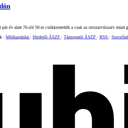
ldön
ár év alatt 76-ról 50-re csökkentették a csak az orrszarvúszarv miatt 
ok
Médiaajánlat
Hirdetői ÁSZF
Támogatói ÁSZF
RSS
Szerzői