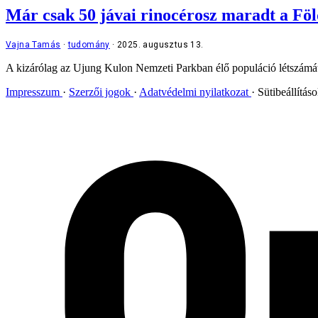
Már csak 50 jávai rinocérosz maradt a Fö
Vajna Tamás
tudomány
2025. augusztus 13.
A kizárólag az Ujung Kulon Nemzeti Parkban élő populáció létszámát p
Impresszum
Szerzői jogok
Adatvédelmi nyilatkozat
Sütibeállítás