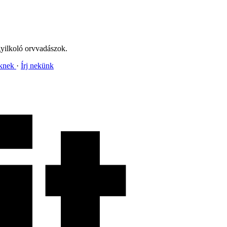
gyilkoló orvvadászok.
nknek
Írj nekünk