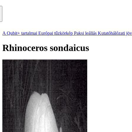
A Qubit+ tartalmai
Európai tűzkörkép
Paksi leállás
Kutatóhálózati jö
Rhinoceros sondaicus