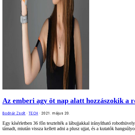
Az emberi agy öt nap alatt hozzászokik a 
Bodnár Zsolt
TECH
2021. május 20.
Egy kísérletben 36 főn tesztelték a lábujjakkal irányítható robothüve
támadt, miután vissza kellett adni a plusz ujjat, és a kutatók hangsú