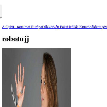
A Qubit+ tartalmai
Európai tűzkörkép
Paksi leállás
Kutatóhálózati jö
robotujj