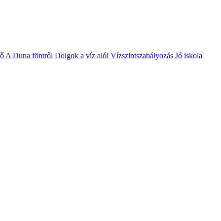
vő
A Duna föntről
Dolgok a víz alól
Vízszintszabályozás
Jó iskola