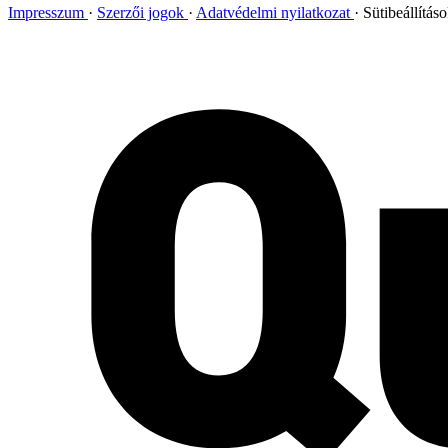
Impresszum
Szerzői jogok
Adatvédelmi nyilatkozat
Sütibeállítás