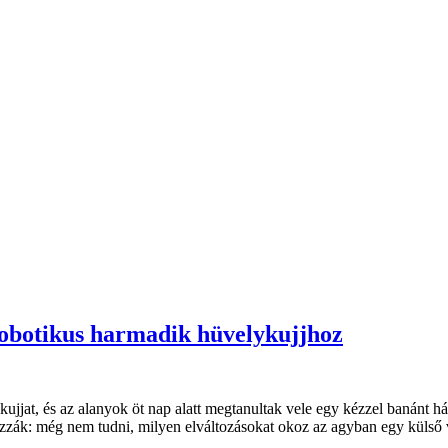
robotikus harmadik hüvelykujjhoz
lykujjat, és az alanyok öt nap alatt megtanultak vele egy kézzel banánt 
lyozzák: még nem tudni, milyen elváltozásokat okoz az agyban egy külső