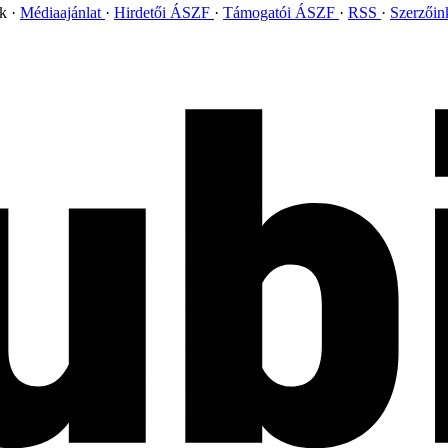
ok
Médiaajánlat
Hirdetői ÁSZF
Támogatói ÁSZF
RSS
Szerzői