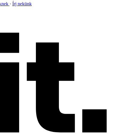
nknek
Írj nekünk