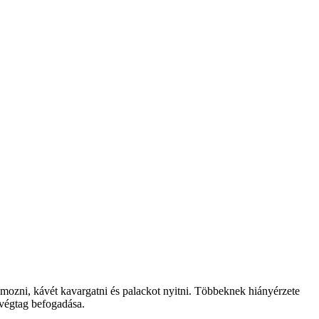
hámozni, kávét kavargatni és palackot nyitni. Többeknek hiányérzete
 végtag befogadása.