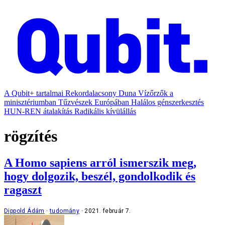
A Qubit+ tartalmai
Rekordalacsony Duna
Vízőrzők a
minisztériumban
Tűzvészek Európában
Halálos génszerkesztés
HUN-REN átalakítás
Radikális kívülállás
rögzítés
A Homo sapiens arról ismerszik meg,
hogy dolgozik, beszél, gondolkodik és
ragaszt
Dippold Ádám
tudomány
2021. február 7.