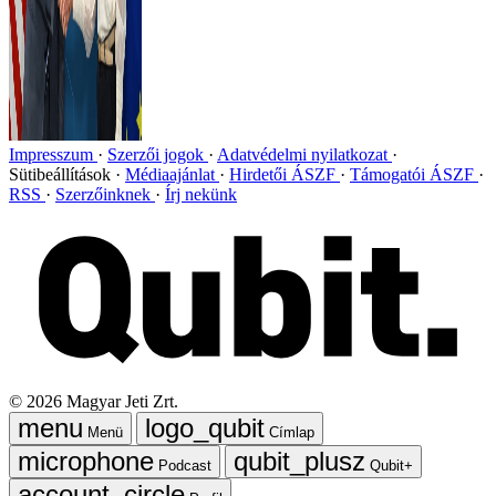
Impresszum
Szerzői jogok
Adatvédelmi nyilatkozat
Sütibeállítások
Médiaajánlat
Hirdetői ÁSZF
Támogatói ÁSZF
RSS
Szerzőinknek
Írj nekünk
©
2026
Magyar Jeti Zrt.
Menü
Címlap
Podcast
Qubit+