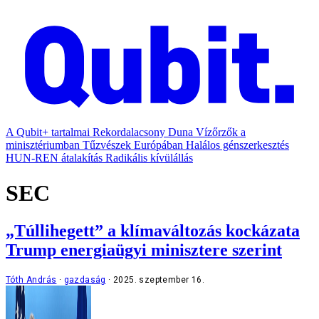
A Qubit+ tartalmai
Rekordalacsony Duna
Vízőrzők a
minisztériumban
Tűzvészek Európában
Halálos génszerkesztés
HUN-REN átalakítás
Radikális kívülállás
SEC
„Túllihegett” a klímaváltozás kockázata
Trump energiaügyi minisztere szerint
Tóth András
gazdaság
2025. szeptember 16.