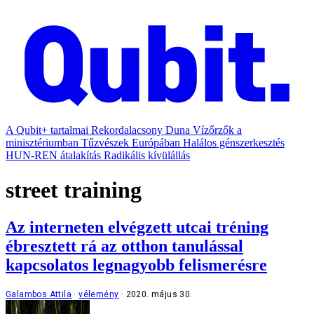
A Qubit+ tartalmai
Rekordalacsony Duna
Vízőrzők a
minisztériumban
Tűzvészek Európában
Halálos génszerkesztés
HUN-REN átalakítás
Radikális kívülállás
street training
Az interneten elvégzett utcai tréning
ébresztett rá az otthon tanulással
kapcsolatos legnagyobb felismerésre
Galambos Attila
vélemény
2020. május 30.