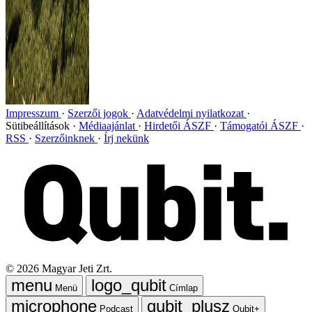
Impresszum
Szerzői jogok
Adatvédelmi nyilatkozat
Sütibeállítások
Médiaajánlat
Hirdetői ÁSZF
Támogatói ÁSZF
RSS
Szerzőinknek
Írj nekünk
©
2026
Magyar Jeti Zrt.
Menü
Címlap
Podcast
Qubit+