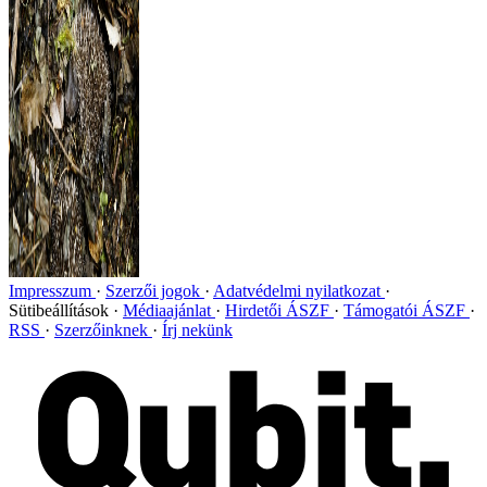
Impresszum
Szerzői jogok
Adatvédelmi nyilatkozat
Sütibeállítások
Médiaajánlat
Hirdetői ÁSZF
Támogatói ÁSZF
RSS
Szerzőinknek
Írj nekünk