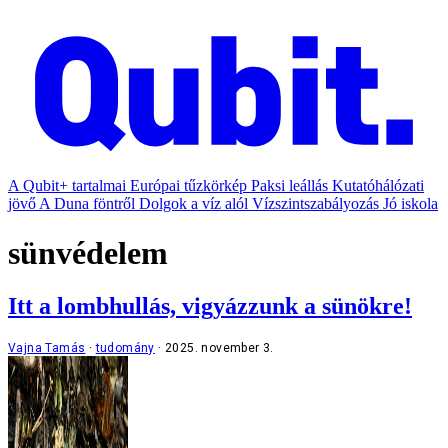
A Qubit+ tartalmai
Európai tűzkörkép
Paksi leállás
Kutatóhálózati
jövő
A Duna föntről
Dolgok a víz alól
Vízszintszabályozás
Jó iskola
sünvédelem
Itt a lombhullás, vigyázzunk a sünökre!
Vajna Tamás
tudomány
2025. november 3.