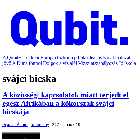
A Qubit+ tartalmai
Európai tűzkörkép
Paksi leállás
Kutatóhálózati
jövő
A Duna föntről
Dolgok a víz alól
Vízszintszabályozás
Jó iskola
svájci bicska
A közösségi kapcsolatok miatt terjedt el
egész Afrikában a kőkorszak svájci
bicskája
Dippold Ádám
tudomány
2022. június 10.