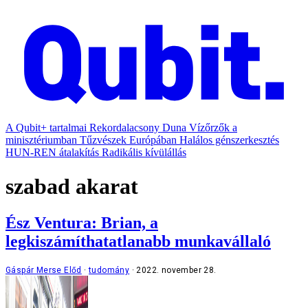
A Qubit+ tartalmai
Rekordalacsony Duna
Vízőrzők a
minisztériumban
Tűzvészek Európában
Halálos génszerkesztés
HUN-REN átalakítás
Radikális kívülállás
szabad akarat
Ész Ventura: Brian, a
legkiszámíthatatlanabb munkavállaló
Gáspár Merse Előd
tudomány
2022. november 28.