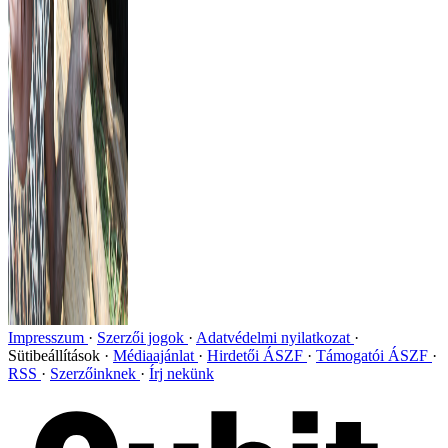
Impresszum
Szerzői jogok
Adatvédelmi nyilatkozat
Sütibeállítások
Médiaajánlat
Hirdetői ÁSZF
Támogatói ÁSZF
RSS
Szerzőinknek
Írj nekünk