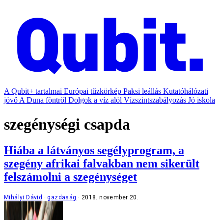
A Qubit+ tartalmai
Európai tűzkörkép
Paksi leállás
Kutatóhálózati
jövő
A Duna föntről
Dolgok a víz alól
Vízszintszabályozás
Jó iskola
szegénységi csapda
Hiába a látványos segélyprogram, a
szegény afrikai falvakban nem sikerült
felszámolni a szegénységet
Mihályi Dávid
gazdaság
2018. november 20.