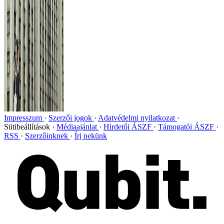
Impresszum
Szerzői jogok
Adatvédelmi nyilatkozat
Sütibeállítások
Médiaajánlat
Hirdetői ÁSZF
Támogatói ÁSZF
RSS
Szerzőinknek
Írj nekünk