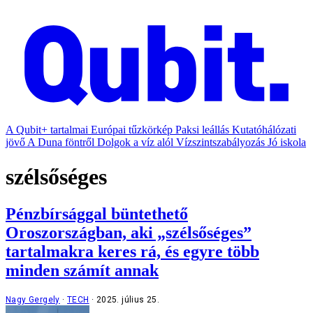
A Qubit+ tartalmai
Európai tűzkörkép
Paksi leállás
Kutatóhálózati
jövő
A Duna föntről
Dolgok a víz alól
Vízszintszabályozás
Jó iskola
szélsőséges
Pénzbírsággal büntethető
Oroszországban, aki „szélsőséges”
tartalmakra keres rá, és egyre több
minden számít annak
Nagy Gergely
TECH
2025. július 25.