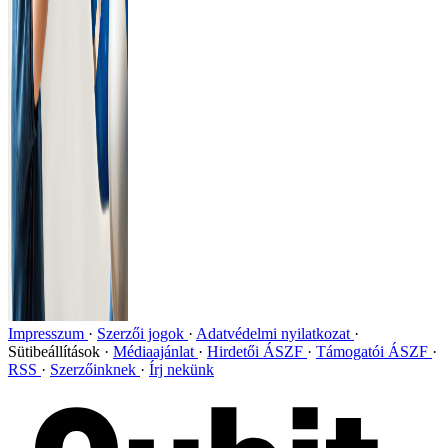
Impresszum
Szerzői jogok
Adatvédelmi nyilatkozat
Sütibeállítások
Médiaajánlat
Hirdetői ÁSZF
Támogatói ÁSZF
RSS
Szerzőinknek
Írj nekünk