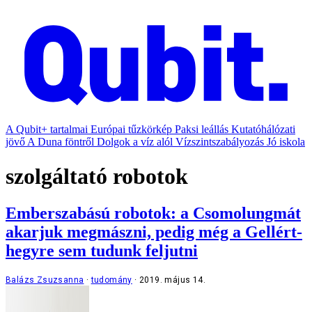
A Qubit+ tartalmai
Európai tűzkörkép
Paksi leállás
Kutatóhálózati
jövő
A Duna föntről
Dolgok a víz alól
Vízszintszabályozás
Jó iskola
szolgáltató robotok
Emberszabású robotok: a Csomolungmát
akarjuk megmászni, pedig még a Gellért-
hegyre sem tudunk feljutni
Balázs Zsuzsanna
tudomány
2019. május 14.