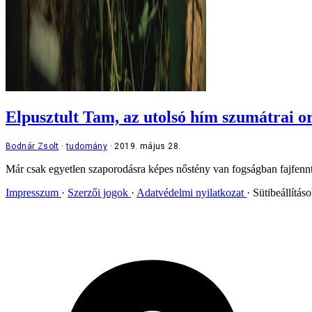
Elpusztult Tam, az utolsó hím szumátrai 
Bodnár Zsolt
tudomány
2019. május 28.
Már csak egyetlen szaporodásra képes nőstény van fogságban fajfennt
Impresszum
Szerzői jogok
Adatvédelmi nyilatkozat
Sütibeállítás