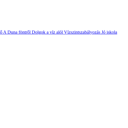
vő
A Duna föntről
Dolgok a víz alól
Vízszintszabályozás
Jó iskola