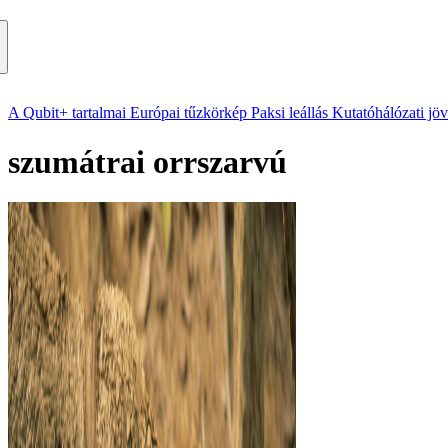
A Qubit+ tartalmai
Európai tűzkörkép
Paksi leállás
Kutatóhálózati jö
szumátrai orrszarvú