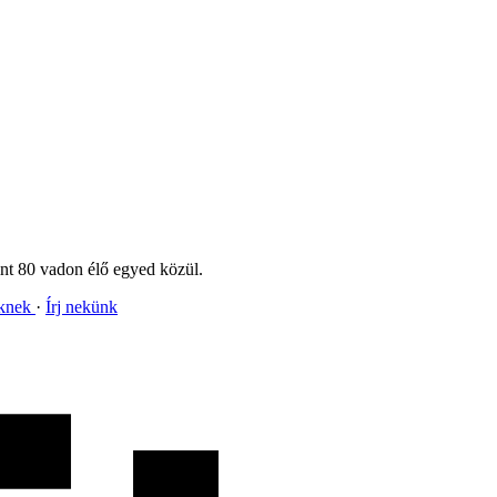
int 80 vadon élő egyed közül.
nknek
Írj nekünk