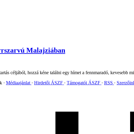
orrszarvú Malajziában
artás céljából, hozzá kéne találni egy hímet a fennmaradó, kevesebb m
ok
Médiaajánlat
Hirdetői ÁSZF
Támogatói ÁSZF
RSS
Szerzői