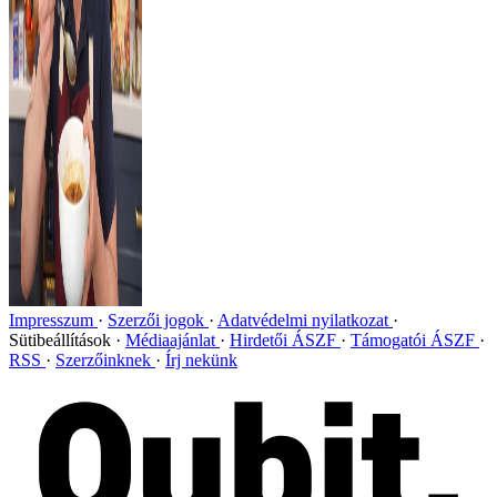
Impresszum
Szerzői jogok
Adatvédelmi nyilatkozat
Sütibeállítások
Médiaajánlat
Hirdetői ÁSZF
Támogatói ÁSZF
RSS
Szerzőinknek
Írj nekünk