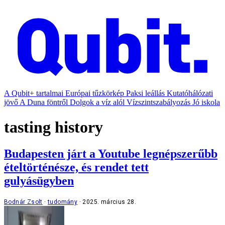
A Qubit+ tartalmai
Európai tűzkörkép
Paksi leállás
Kutatóhálózati
jövő
A Duna föntről
Dolgok a víz alól
Vízszintszabályozás
Jó iskola
tasting history
Budapesten járt a Youtube legnépszerűbb
ételtörténésze, és rendet tett
gulyásügyben
Bodnár Zsolt
tudomány
2025. március 28.