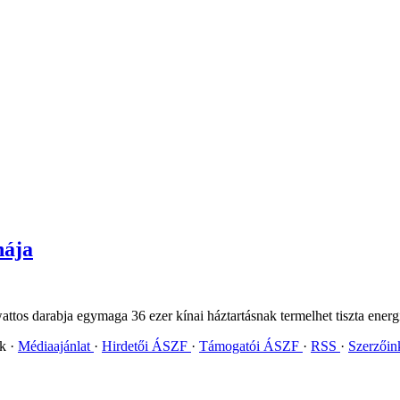
nája
ttos darabja egymaga 36 ezer kínai háztartásnak termelhet tiszta energi
ok
Médiaajánlat
Hirdetői ÁSZF
Támogatói ÁSZF
RSS
Szerzői