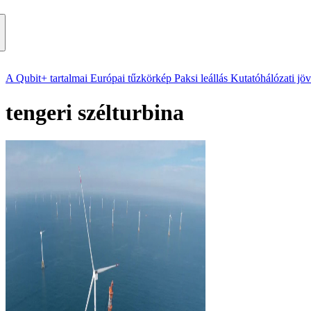
A Qubit+ tartalmai
Európai tűzkörkép
Paksi leállás
Kutatóhálózati jö
tengeri szélturbina