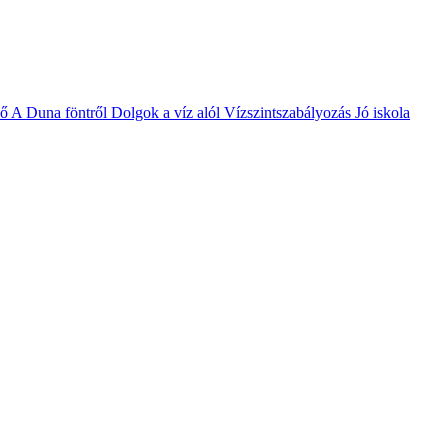
vő
A Duna föntről
Dolgok a víz alól
Vízszintszabályozás
Jó iskola