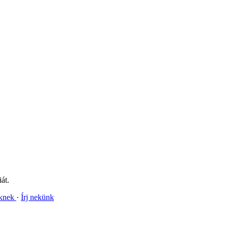
át.
nknek
Írj nekünk