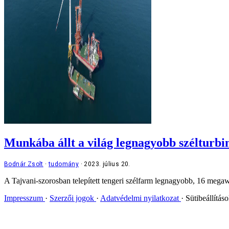
Munkába állt a világ legnagyobb szélturbi
Bodnár Zsolt
tudomány
2023. július 20.
A Tajvani-szorosban telepített tengeri szélfarm legnagyobb, 16 megawa
Impresszum
Szerzői jogok
Adatvédelmi nyilatkozat
Sütibeállítás