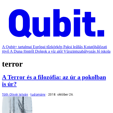
A Qubit+ tartalmai
Európai tűzkörkép
Paksi leállás
Kutatóhálózati
jövő
A Duna föntről
Dolgok a víz alól
Vízszintszabályozás
Jó iskola
terror
A Terror és a filozófia: az úr a pokolban
is úr?
Tóth Olivér István
tudomány
2018. október 26.