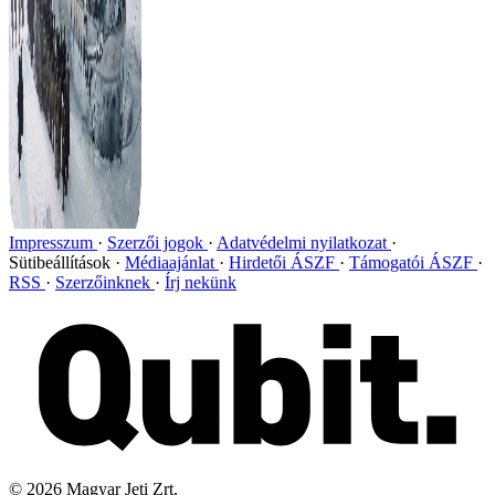
Impresszum
Szerzői jogok
Adatvédelmi nyilatkozat
Sütibeállítások
Médiaajánlat
Hirdetői ÁSZF
Támogatói ÁSZF
RSS
Szerzőinknek
Írj nekünk
©
2026
Magyar Jeti Zrt.