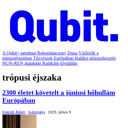
A Qubit+ tartalmai
Rekordalacsony Duna
Vízőrzők a
minisztériumban
Tűzvészek Európában
Halálos génszerkesztés
HUN-REN átalakítás
Radikális kívülállás
trópusi éjszaka
2300 életet követelt a júniusi hőhullám
Európában
Dippold Ádám
tudomány
2025. július 9.