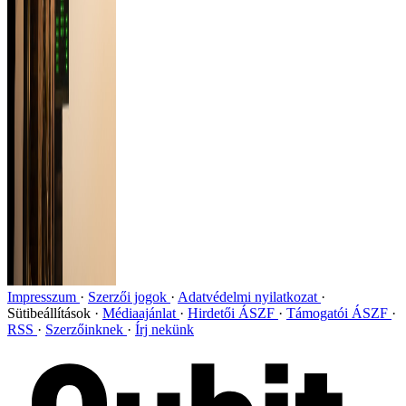
Impresszum
Szerzői jogok
Adatvédelmi nyilatkozat
Sütibeállítások
Médiaajánlat
Hirdetői ÁSZF
Támogatói ÁSZF
RSS
Szerzőinknek
Írj nekünk