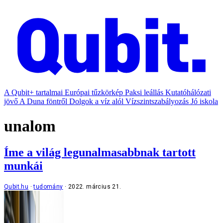
A Qubit+ tartalmai
Európai tűzkörkép
Paksi leállás
Kutatóhálózati
jövő
A Duna föntről
Dolgok a víz alól
Vízszintszabályozás
Jó iskola
unalom
Íme a világ legunalmasabbnak tartott
munkái
Qubit.hu
tudomány
2022. március 21.