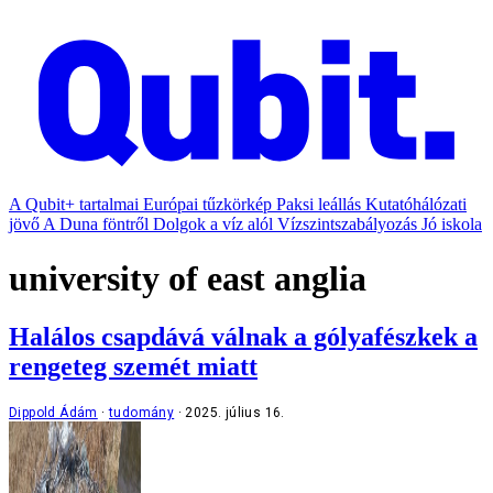
A Qubit+ tartalmai
Európai tűzkörkép
Paksi leállás
Kutatóhálózati
jövő
A Duna föntről
Dolgok a víz alól
Vízszintszabályozás
Jó iskola
university of east anglia
Halálos csapdává válnak a gólyafészkek a
rengeteg szemét miatt
Dippold Ádám
tudomány
2025. július 16.