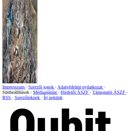
Impresszum
Szerzői jogok
Adatvédelmi nyilatkozat
Sütibeállítások
Médiaajánlat
Hirdetői ÁSZF
Támogatói ÁSZF
RSS
Szerzőinknek
Írj nekünk