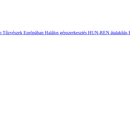
n
Tűzvészek Európában
Halálos génszerkesztés
HUN-REN átalakítás