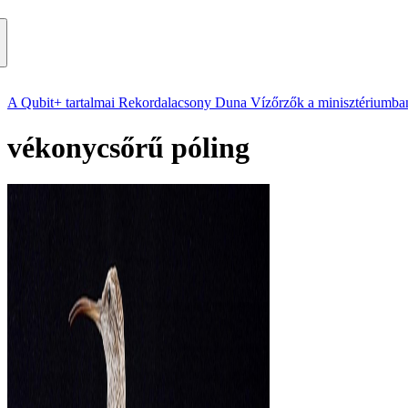
A Qubit+ tartalmai
Rekordalacsony Duna
Vízőrzők a minisztériumba
vékonycsőrű póling