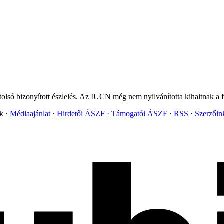
olsó bizonyított észlelés. Az IUCN még nem nyilvánította kihaltnak a fa
ok
Médiaajánlat
Hirdetői ÁSZF
Támogatói ÁSZF
RSS
Szerzői