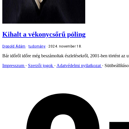
Kihalt a vékonycsőrű póling
Dippold Ádám
tudomány
2024. november 18.
Bár időről időre még beszámoltak észlelésekről, 2001-ben történt az ut
Impresszum
Szerzői jogok
Adatvédelmi nyilatkozat
Sütibeállítás