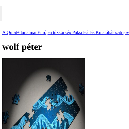
A Qubit+ tartalmai
Európai tűzkörkép
Paksi leállás
Kutatóhálózati jö
wolf péter