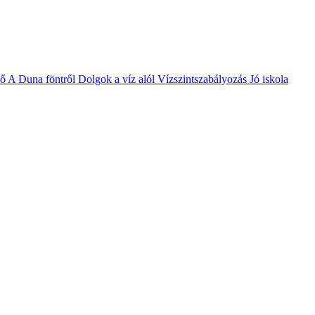
vő
A Duna föntről
Dolgok a víz alól
Vízszintszabályozás
Jó iskola