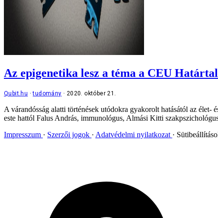
Az epigenetika lesz a téma a CEU Határtal
Qubit.hu
tudomány
2020. október 21.
A várandósság alatti történések utódokra gyakorolt hatásától az élet-
este hattól Falus András, immunológus, Almási Kitti szakpszichológus
Impresszum
Szerzői jogok
Adatvédelmi nyilatkozat
Sütibeállítás