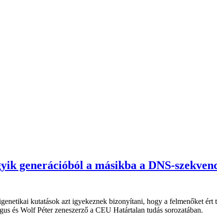
gyik generációból a másikba a DNS-szekven
enetikai kutatások azt igyekeznek bizonyítani, hogy a felmenőket ért t
gus és Wolf Péter zeneszerző a CEU Határtalan tudás sorozatában.