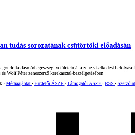
an tudás sorozatának csütörtöki előadásán
 és gondolkodásmód egészségi vetületein át a zene viselkedést befolyás
 és Wolf Péter zeneszerző kerekasztal-beszélgetésében.
ok
Médiaajánlat
Hirdetői ÁSZF
Támogatói ÁSZF
RSS
Szerzői