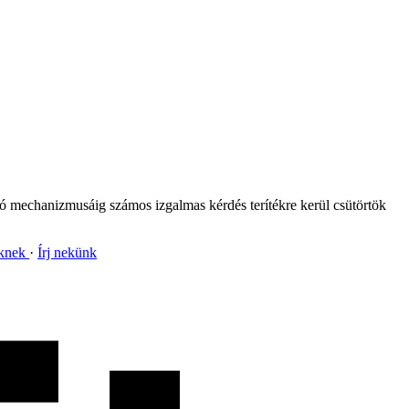
oló mechanizmusáig számos izgalmas kérdés terítékre kerül csütörtök
nknek
Írj nekünk