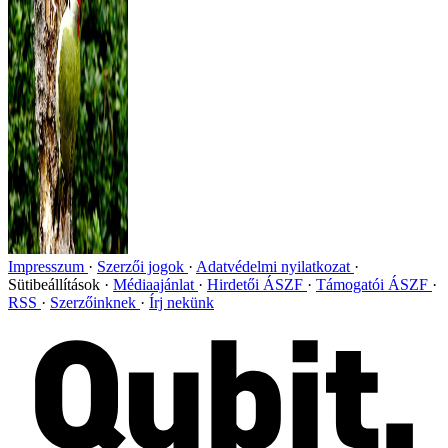
Impresszum
Szerzői jogok
Adatvédelmi nyilatkozat
Sütibeállítások
Médiaajánlat
Hirdetői ÁSZF
Támogatói ÁSZF
RSS
Szerzőinknek
Írj nekünk