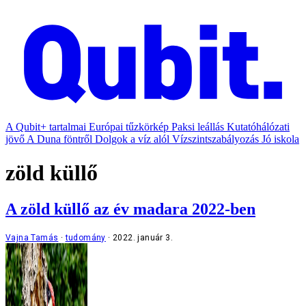
A Qubit+ tartalmai
Európai tűzkörkép
Paksi leállás
Kutatóhálózati
jövő
A Duna föntről
Dolgok a víz alól
Vízszintszabályozás
Jó iskola
zöld küllő
A zöld küllő az év madara 2022-ben
Vajna Tamás
tudomány
2022. január 3.