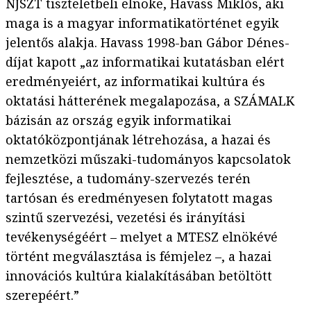
NJSZT tiszteletbeli elnöke, Havass Miklós, aki
maga is a magyar informatikatörténet egyik
jelentős alakja. Havass 1998-ban Gábor Dénes-
díjat kapott „az informatikai kutatásban elért
eredményeiért, az informatikai kultúra és
oktatási hátterének megalapozása, a SZÁMALK
bázisán az ország egyik informatikai
oktatóközpontjának létrehozása, a hazai és
nemzetközi műszaki-tudományos kapcsolatok
fejlesztése, a tudomány-szervezés terén
tartósan és eredményesen folytatott magas
szintű szervezési, vezetési és irányítási
tevékenységéért – melyet a MTESZ elnökévé
történt megválasztása is fémjelez –, a hazai
innovációs kultúra kialakításában betöltött
szerepéért.”