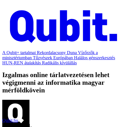
A Qubit+ tartalmai
Rekordalacsony Duna
Vízőrzők a
minisztériumban
Tűzvészek Európában
Halálos génszerkesztés
HUN-REN átalakítás
Radikális kívülállás
Izgalmas online tárlatvezetésen lehet
végigmenni az informatika magyar
mérföldkövein
Qubit.hu
2019. október 1.