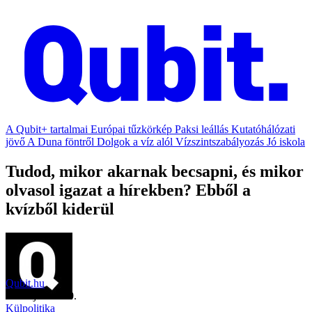
A Qubit+ tartalmai
Európai tűzkörkép
Paksi leállás
Kutatóhálózati
jövő
A Duna föntről
Dolgok a víz alól
Vízszintszabályozás
Jó iskola
Tudod, mikor akarnak becsapni, és mikor
olvasol igazat a hírekben? Ebből a
kvízből kiderül
Qubit.hu
2021. június 30.
Külpolitika