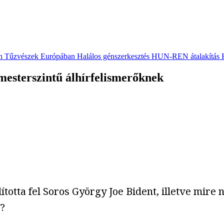
n
Tűzvészek Európában
Halálos génszerkesztés
HUN-REN átalakítás
mesterszintű álhírfelismerőknek
lította fel Soros György Joe Bident, illetve mir
?