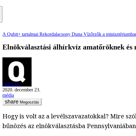
A Qubit+ tartalmai
Rekordalacsony Duna
Vízőrzők a minisztériumba
Elnökválasztási álhírkvíz amatőröknek és 
Qubit.hu
2020. december 23.
média
Megosztás
Hogy is volt az a levélszavazatokkal? Mire szó
bűnözés az elnökválasztásba Pennsylvaniában