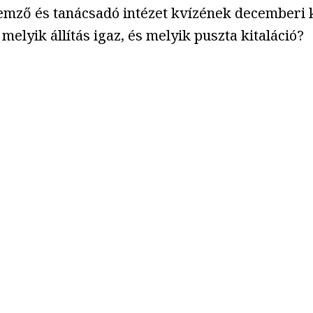
, elemző és tanácsadó intézet kvízének decemberi
elyik állítás igaz, és melyik puszta kitaláció?