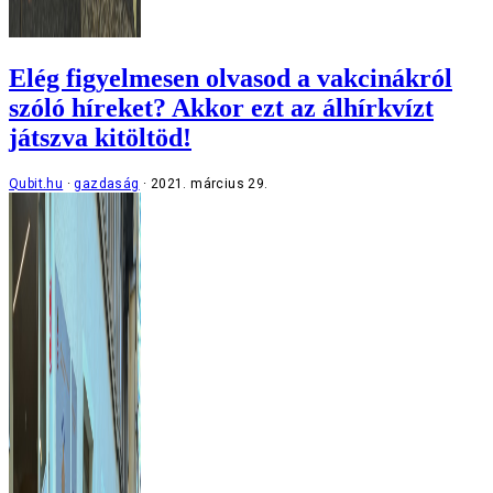
Elég figyelmesen olvasod a vakcinákról
szóló híreket? Akkor ezt az álhírkvízt
játszva kitöltöd!
Qubit.hu
gazdaság
2021. március 29.