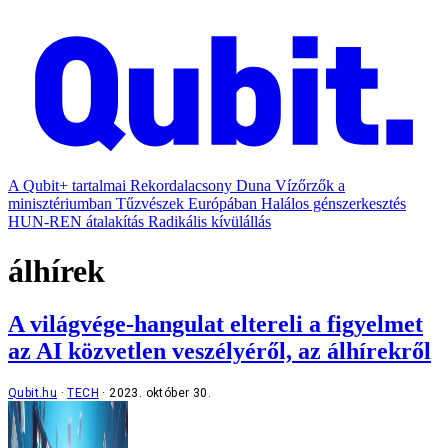
A Qubit+ tartalmai
Rekordalacsony Duna
Vízőrzők a
minisztériumban
Tűzvészek Európában
Halálos génszerkesztés
HUN-REN átalakítás
Radikális kívülállás
álhírek
A világvége-hangulat eltereli a figyelmet
az AI közvetlen veszélyéről, az álhírekről
Qubit.hu
TECH
2023. október 30.