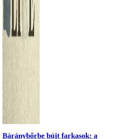
Báránybőrbe bújt farkasok: a