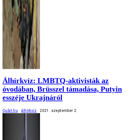
Álhírkvíz: LMBTQ-aktivisták az
óvodában, Brüsszel támadása, Putyin
esszéje Ukrajnáról
Qubit.hu
álhírkvíz
2021. szeptember 2.