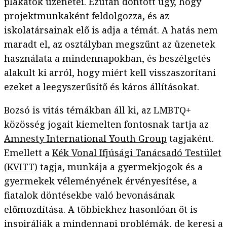
plakátok üzenetei. Ezután döntött úgy, hogy
projektmunkaként feldolgozza, és az
iskolatársainak elő is adja a témát. A hatás nem
maradt el, az osztályban megszűnt az üzenetek
használata a mindennapokban, és beszélgetés
alakult ki arról, hogy miért kell visszaszorítani
ezeket a leegyszerűsítő és káros állításokat.
Bozsó is vitás témákban áll ki, az LMBTQ+
közösség jogait kiemelten fontosnak tartja az
Amnesty International Youth Group
tagjaként.
Emellett a
Kék Vonal Ifjúsági Tanácsadó Testület
(KVITT)
tagja, munkája a gyermekjogok és a
gyermekek véleményének érvényesítése, a
fiatalok döntésekbe való bevonásának
előmozdítása. A többiekhez hasonlóan őt is
inspirálják a mindennapi problémák, de keresi a