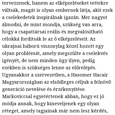
tervezzenek, hanem az elképzeléseket tettekre
váltsák, magát is olyan embernek látja, akit ezek
a cselekedetek inspirálnak igazán. Mer nagyot
álmodni, de mint mondja, szükség van arra,
hogy a csapattársai reális és megvalósítható
célokká fordítsák le az ő elképzeléseit. Az
ukrajnai háború viszonylag közel hozott egy
olyan problémát, amely megszülte a cselekvés
igényét, de nem minden ügy ilyen, pedig
ezekben is szükséges lenne az előrelépés.
Ugyanakkor a szervezetben, a Hasomer Hacair
Magyarországban az elsődleges céljuk a felnövő
generáció nevelése és érzékenyítése.
Markoviccsal egyetértenek abban, hogy ez jó
módja annak, hogy kineveljenek egy olyan
réteget, amely tagjainak már nem lesz kérdés,