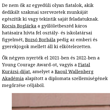
De nem ők az egyedüli olyan fiatalok, akik
dedikált szakmai szervezetek munkáját
egészítik ki vagy tekintik saját feladatuknak.
Kocsis Boglárka
a gyűlöletbeszéd káros
hatásaira hívta fel osztály- és iskolatársai
figyelmét,
Bozsó Borbála
pedig az emberi és
gyerekjogok mellett áll ki elkötelezetten.
Ők négyen nyerték el 2021-ben és 2022-ben a
Young Courage Award-ot, vagyis a
Fiatal
Kurázsi-díjat
, amelyet a
Raoul Wallenberg
Akadémia
alapított a diplomata szellemiségének
megőrzése céljából.