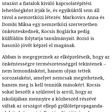
utazást a fiatalok kiváló kapcsolatépítési
lehetőségként írják le, és egyiküktől sem áll
távol a nemzetközi létezés: Markovics Anna és
Dombi Miksa egy nemzetközi szervezetben
önkénteskednek, Kocsis Boglárka pedig
külföldön folytatja tanulmányait. Bozsó is
hasonló jövőt képzel el magának.
Abban is megegyeznek az elképzeléseik, hogy az
önkéntességre természetességgel tekintenek –
nem lemondásként, hanem olyan tettek
sorozataként, amelyet nemcsak megtehetnek,
hanem meg is kell tenniük másokért. Kocsis
sokat beszélt a szüleivel is arról, hogy az
iskolájában mennyire a közbeszéd részévé
váltak az országot ellepő gyűlöletpropaganda-