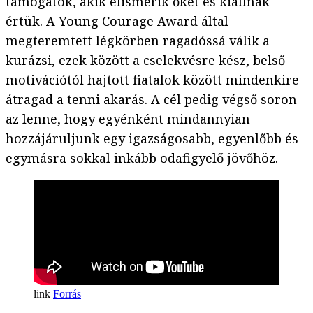
támogatók, akik elismerik őket és kiállnak
értük. A Young Courage Award által
megteremtett légkörben ragadóssá válik a
kurázsi, ezek között a cselekvésre kész, belső
motivációtól hajtott fiatalok között mindenkire
átragad a tenni akarás. A cél pedig végső soron
az lenne, hogy egyénként mindannyian
hozzájáruljunk egy igazságosabb, egyenlőbb és
egymásra sokkal inkább odafigyelő jövőhöz.
Forrás