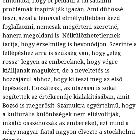
elmondta, hogy őt például a társadalmi
problémák inspirálják igazán. Ami dühössé
teszi, azzal a témával elmélyültebben kezd
foglalkozni, nemcsak megérteni szeretné,
hanem megoldani is. Nélkülözhetetlennek
tartja, hogy érzelmileg is bevonódjon. Szerinte a
fellépéshez arra is szükség van, hogy „elég
rossz” legyen az embereknek, hogy végre
kiálljanak magukért, de a neveltetés is
hozzájárul ahhoz, hogy ki teszi meg az első
lépéseket. Hozzáteszi, az utazásai is sokat
segítettek az értékrendje kialakításában, amit
Bozsó is megerősít. Számukra egyértelmű, hogy
a kulturális különbségek nem eltávolítják,
inkább összehozzák az embereket, ezt mind a
négy magyar fiatal nagyon élvezte a stockholmi