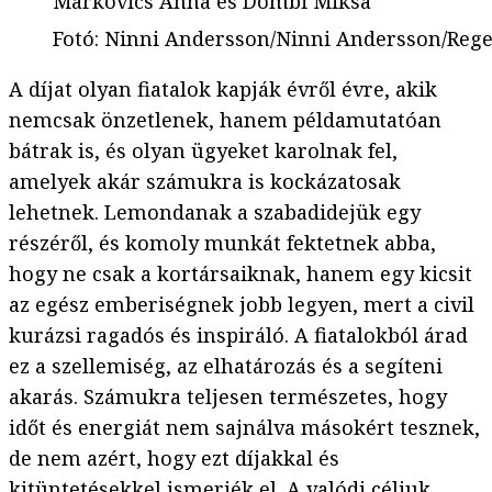
Markovics Anna és Dombi Miksa
Fotó
:
Ninni Andersson/Ninni Andersson/Rege
A díjat olyan fiatalok kapják évről évre, akik
nemcsak önzetlenek, hanem példamutatóan
bátrak is, és olyan ügyeket karolnak fel,
amelyek akár számukra is kockázatosak
lehetnek. Lemondanak a szabadidejük egy
részéről, és komoly munkát fektetnek abba,
hogy ne csak a kortársaiknak, hanem egy kicsit
az egész emberiségnek jobb legyen, mert a civil
kurázsi ragadós és inspiráló. A fiatalokból árad
ez a szellemiség, az elhatározás és a segíteni
akarás. Számukra teljesen természetes, hogy
időt és energiát nem sajnálva másokért tesznek,
de nem azért, hogy ezt díjakkal és
kitüntetésekkel ismerjék el. A valódi céljuk,