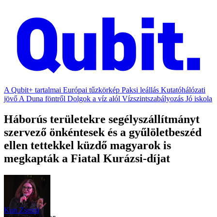
A Qubit+ tartalmai
Európai tűzkörkép
Paksi leállás
Kutatóhálózati
jövő
A Duna föntről
Dolgok a víz alól
Vízszintszabályozás
Jó iskola
Háborús területekre segélyszállítmányt
szervező önkéntesek és a gyűlöletbeszéd
ellen tettekkel küzdő magyarok is
megkapták a Fiatal Kurázsi-díjat
Kun Zsuzsi