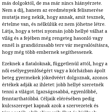
más dolgoktól, de ma már nincs hiányérzete.
Nem a díj, hanem az eredmények felismerése
mutatja meg nekik, hogy annak, amit tesznek,
értelme van, és nélkülük ez nem jöhetne létre.
Látja, hogy a tettei nyomán jobb hellyé válhat a
világ és a fejében még rengeteg hasonló vagy
ennél is grandiózusabb terv vár megvalósításra,
hogy még több embernek segíthessenek.
Ezeknek a fiataloknak, függetlenül attól, hogy a
női esélyegyenlőségért vagy a kórházban ápolt
beteg gyermekek jókedvéért dolgoznak, azonos
értékek adják az ihletet: jobb hellyé szeretnék
tenni a világot. Igazságosabbá, egyenlőbbé,
fenntarthatóbbá. Céljaik elérésében pedig
kulcsszerepet kapnak azok a szervezetek és