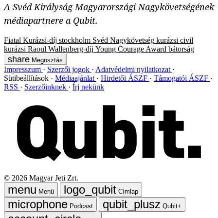
A Svéd Királyság
Magyarországi N
agykövetségének
médiapartnere a Qubit.
Fiatal Kurázsi-díj
stockholm
Svéd Nagykövetség
kurázsi
civil
kurázsi
Raoul Wallenberg-díj
Young Courage Award
bátorság
Megosztás
Impresszum
Szerzői jogok
Adatvédelmi nyilatkozat
Sütibeállítások
Médiaajánlat
Hirdetői ÁSZF
Támogatói ÁSZF
RSS
Szerzőinknek
Írj nekünk
©
2026
Magyar Jeti Zrt.
Menü
Címlap
Podcast
Qubit+