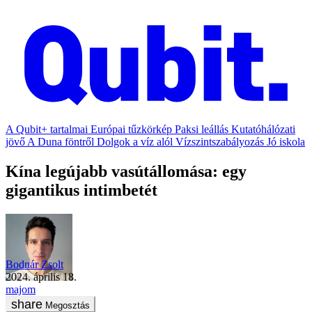
A Qubit+ tartalmai
Európai tűzkörkép
Paksi leállás
Kutatóhálózati
jövő
A Duna föntről
Dolgok a víz alól
Vízszintszabályozás
Jó iskola
Kína legújabb vasútállomása: egy
gigantikus intimbetét
Bodnár Zsolt
2024. április 18.
majom
Megosztás