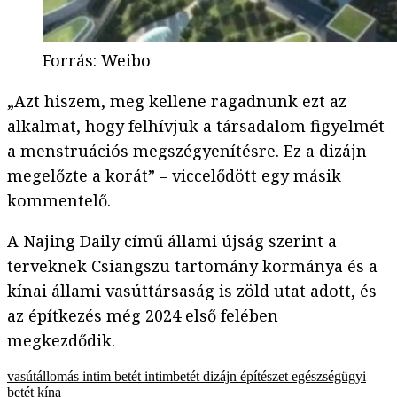
Forrás
:
Weibo
„Azt hiszem, meg kellene ragadnunk ezt az
alkalmat, hogy felhívjuk a társadalom figyelmét
a menstruációs megszégyenítésre. Ez a dizájn
megelőzte a korát” – viccelődött egy másik
kommentelő.
A Najing Daily című állami újság szerint a
terveknek Csiangszu tartomány kormánya és a
kínai állami vasúttársaság is zöld utat adott, és
az építkezés még 2024 első felében
megkezdődik.
vasútállomás
intim betét
intimbetét
dizájn
építészet
egészségügyi
betét
kína