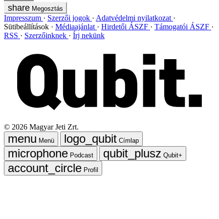
Megosztás
Impresszum
Szerzői jogok
Adatvédelmi nyilatkozat
Sütibeállítások
Médiaajánlat
Hirdetői ÁSZF
Támogatói ÁSZF
RSS
Szerzőinknek
Írj nekünk
©
2026
Magyar Jeti Zrt.
Menü
Címlap
Podcast
Qubit+
Profil