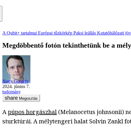
A Qubit+ tartalmai
Európai tűzkörkép
Paksi leállás
Kutatóhálózati jö
Megdöbbentő fotón tekinthetünk be a mélyt
Nagy Gergely
2024. június 7.
tudomány
Megosztás
A
púpos horgászhal
(Melanocetus johnsonii) n
sturktúrái. A mélytengeri halat Solvin Zankl fo