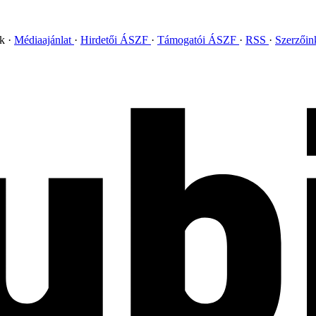
ok
Médiaajánlat
Hirdetői ÁSZF
Támogatói ÁSZF
RSS
Szerzői