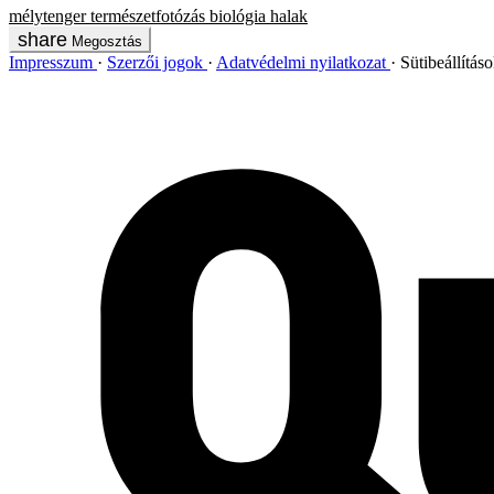
mélytenger
természetfotózás
biológia
halak
Megosztás
Impresszum
Szerzői jogok
Adatvédelmi nyilatkozat
Sütibeállítás