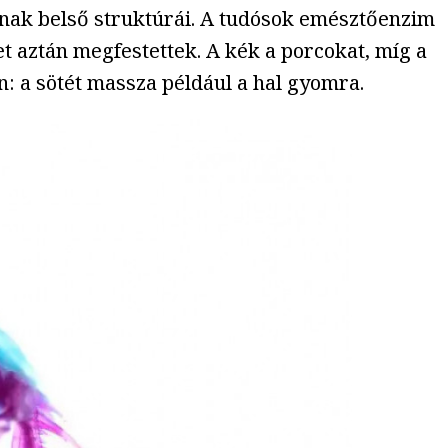
rulnak belső struktúrái. A tudósok emésztőenzim
ket aztán megfestettek. A kék a porcokat, míg a
n: a sötét massza például a hal gyomra.