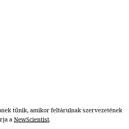
bnek tűnik, amikor feltárulnak szervezetének
írja a
NewScientist
.