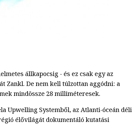
lelmetes állkapocsig - és ez csak egy az
t Zankl. De nem kell túlzottan aggódni: a
hímek mindössze 28 milliméteresek.
a Upwelling Systemből, az Atlanti-óceán déli
 régió élővilágát dokumentáló kutatási