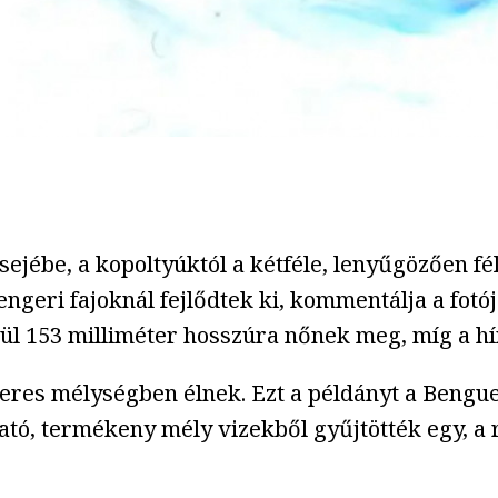
lsejébe, a kopoltyúktól a kétféle, lenyűgözően fé
eri fajoknál fejlődtek ki, kommentálja a fotójá
belül 153 milliméter hosszúra nőnek meg, míg a 
res mélységben élnek. Ezt a példányt a Benguel
ható, termékeny mély vizekből gyűjtötték egy, a