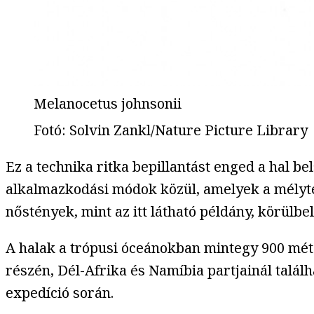
Melanocetus johnsonii
Fotó
:
Solvin Zankl/Nature Picture Library
Ez a technika ritka bepillantást enged a hal be
alkalmazkodási módok közül, amelyek a mélyteng
nőstények, mint az itt látható példány, körül
A halak a trópusi óceánokban mintegy 900 méte
részén, Dél-Afrika és Namíbia partjainál talál
expedíció során.