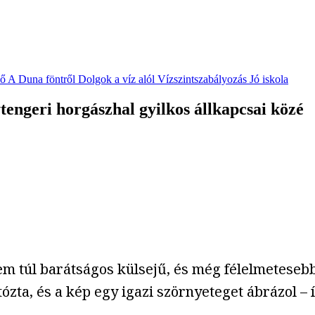
vő
A Duna föntről
Dolgok a víz alól
Vízszintszabályozás
Jó iskola
engeri horgászhal gyilkos állkapcsai közé
em túl barátságos külsejű, és még félelmeteseb
tózta, és a kép egy igazi szörnyeteget ábrázol – 