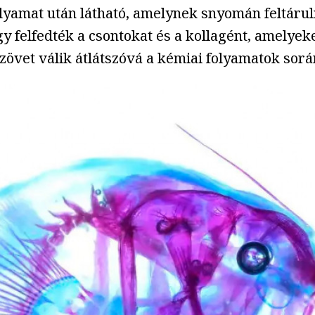
i folyamat után látható, amelynek snyomán feltá
így felfedték a csontokat és a kollagént, amelye
övet válik átlátszóvá a kémiai folyamatok sorá