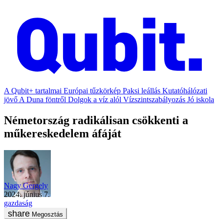
A Qubit+ tartalmai
Európai tűzkörkép
Paksi leállás
Kutatóhálózati
jövő
A Duna föntről
Dolgok a víz alól
Vízszintszabályozás
Jó iskola
Németország radikálisan csökkenti a
műkereskedelem áfáját
Nagy Gergely
2024. június 7.
gazdaság
Megosztás