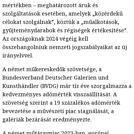
mértékben – meghatározott áruk és
szolgáltatások esetében, amelyek „közérdekű
célokat szolgálnak”, köztük a „műalkotások,
gyűjteménydarabok és régiségek értékesítése”.
Az országoknak 2024 végéig kell
összehangolniuk nemzeti jogszabályaikat az új
irányelvvel.
A német műkereskedők szövetsége, a
Bundesverband Deutscher Galerien und
Kunsthändler (BVDG) már tíz éve szorgalmazza a
kedvezményes adómérték visszaállítását. A
szövetség szerint a 19 százalékos adómérték
bevezetése a művészeti piac stagnálását, a
galériák bezárását eredményezte.
A német műtárgypiac 2023-ban,
európai