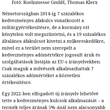
Fotó
:
Koelnmesse GmbH, Thomas Klerx
Németországban 2014-ig 7 százalékos
kedvezményes áfakulcs vonatkozott a
műtárgyértékesítésre, de a kormány ezt
kénytelen volt megszüntetni, és a 19 százalékos
általános áfakulcsot kivetni a műkereskedőkre,
mivel ez a terület nem szerepelt a
kedvezményes adómértékre jogosult áruk és
szolgáltatások listáján az EU-s irányelvekben.
Csak maguk a művészek alkalmazhattak 7
százalékos adómértéket a közvetlen
értékesítésre.
Egy 2022-ben elfogadott új irányelv lehetővé
tette a kedvezményes kulcsok alkalmazását – a
termék teljes árának 5%-ánál nem alacsonyabb