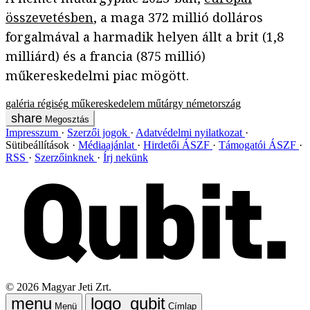
összevetésben
, a maga 372 millió dolláros
forgalmával a harmadik helyen állt a brit (1,8
milliárd) és a francia (875 millió)
műkereskedelmi piac mögött.
galéria
régiség
műkereskedelem
műtárgy
németország
Megosztás
Impresszum
Szerzői jogok
Adatvédelmi nyilatkozat
Sütibeállítások
Médiaajánlat
Hirdetői ÁSZF
Támogatói ÁSZF
RSS
Szerzőinknek
Írj nekünk
©
2026
Magyar Jeti Zrt.
Menü
Címlap