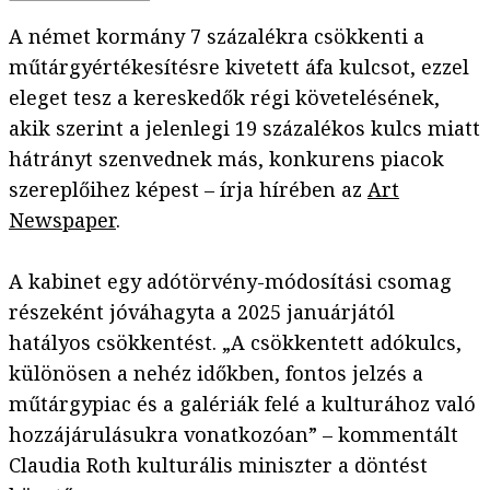
A német kormány 7 százalékra csökkenti a
műtárgyértékesítésre kivetett áfa kulcsot, ezzel
eleget tesz a kereskedők régi követelésének,
akik szerint a jelenlegi 19 százalékos kulcs miatt
hátrányt szenvednek más, konkurens piacok
szereplőihez képest – írja hírében az
Art
Newspaper
.
A kabinet egy adótörvény-módosítási csomag
részeként jóváhagyta a 2025 januárjától
hatályos csökkentést. „A csökkentett adókulcs,
különösen a nehéz időkben, fontos jelzés a
műtárgypiac és a galériák felé a kulturához való
hozzájárulásukra vonatkozóan” – kommentált
Claudia Roth kulturális miniszter a döntést