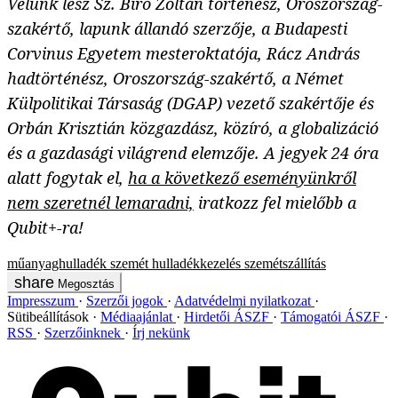
Velünk lesz Sz. Bíró Zoltán történész, Oroszország-
szakértő, lapunk állandó szerzője, a Budapesti
Corvinus Egyetem mesteroktatója, Rácz András
hadtörténész, Oroszország-szakértő, a Német
Külpolitikai Társaság (DGAP) vezető szakértője és
Orbán Krisztián közgazdász, közíró, a globalizáció
és a gazdasági világrend elemzője. A jegyek 24 óra
alatt fogytak el,
ha a következő eseményünkről
nem szeretnél lemaradni,
iratkozz fel mielőbb a
Qubit+-ra!
műanyaghulladék
szemét
hulladékkezelés
szemétszállítás
Megosztás
Impresszum
Szerzői jogok
Adatvédelmi nyilatkozat
Sütibeállítások
Médiaajánlat
Hirdetői ÁSZF
Támogatói ÁSZF
RSS
Szerzőinknek
Írj nekünk