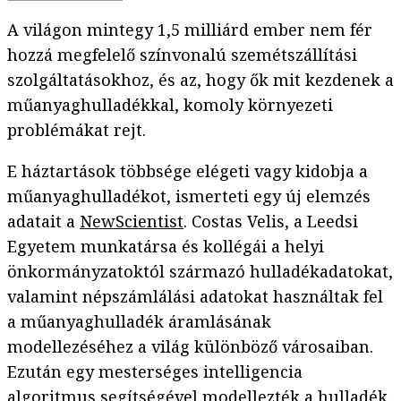
A világon mintegy 1,5 milliárd ember nem fér
hozzá megfelelő színvonalú szemétszállítási
szolgáltatásokhoz, és az, hogy ők mit kezdenek a
műanyaghulladékkal, komoly környezeti
problémákat rejt.
E háztartások többsége elégeti vagy kidobja a
műanyaghulladékot, ismerteti egy új elemzés
adatait a
NewScientist
. Costas Velis, a Leedsi
Egyetem munkatársa és kollégái a helyi
önkormányzatoktól származó hulladékadatokat,
valamint népszámlálási adatokat használtak fel
a műanyaghulladék áramlásának
modellezéséhez a világ különböző városaiban.
Ezután egy mesterséges intelligencia
algoritmus segítségével modellezték a hulladék