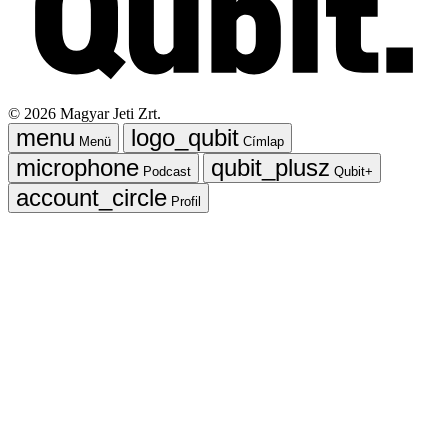
©
2026
Magyar Jeti Zrt.
Menü
Címlap
Podcast
Qubit+
Profil