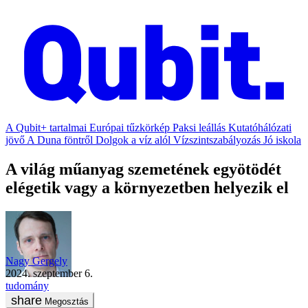
A Qubit+ tartalmai
Európai tűzkörkép
Paksi leállás
Kutatóhálózati
jövő
A Duna föntről
Dolgok a víz alól
Vízszintszabályozás
Jó iskola
A világ műanyag szemetének egyötödét
elégetik vagy a környezetben helyezik el
Nagy Gergely
2024. szeptember 6.
tudomány
Megosztás