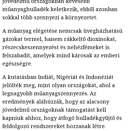
jövedelmű országokban kevesebb
műanyaghulladék keletkezik, ebből azonban
sokkal több szennyezi a környezetet.
A műanyag elégetése nemcsak üvegházhatású
gázokat termel, hanem rákkeltő dioxinokat,
részecskeszennyezést és nehézfémeket is
felszabadít, amelyek mind károsak az emberi
egészségre.
A kutatásban Indiát, Nigériát és Indonéziát
jelölték meg, mint olyan országokat, ahol a
legnagyobb műanyagszennyezés. Az
eredmények aláhúzzák, hogy az alacsony
jövedelmű országoknak támogatást kell
kapniuk ahhoz, hogy átfogó hulladékgyűjtő és
feldolgozó rendszereket hozzanak létre.