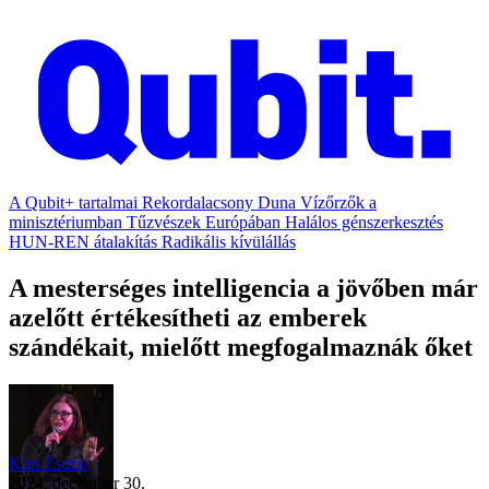
A Qubit+ tartalmai
Rekordalacsony Duna
Vízőrzők a
minisztériumban
Tűzvészek Európában
Halálos génszerkesztés
HUN-REN átalakítás
Radikális kívülállás
A mesterséges intelligencia a jövőben már
azelőtt értékesítheti az emberek
szándékait, mielőtt megfogalmaznák őket
Kun Zsuzsi
2024. december 30.