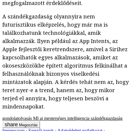
megfogalmazott érdeklődéseit.
A szándékgazdaság olyannyira nem
futurisztikus elképzelés, hogy már ma is
találkozhatunk technológiákkal, amik
alkalmazzák. Ilyen például az App Intents, az
Apple fejlesztői keretrendszere, amivel a Sirihez
kapcsolhatók egyes alkalmazások, amiket az
okoseszközökbe épített algoritmus felkínálhat a
felhasználóknak bizonyos viselkedési
mintázatok alapján. A kérdés tehát nem az, hogy
teret nyer-e a trend, hanem az, hogy mikor
terjed el annyira, hogy teljesen beszövi a
mindennapokat.
gondolatolvasás
MI
ai
mesterséges intelligencia
szándékgazdaság
Megosztás
Impresszum
Szerzői jogok
Adatvédelmi nyilatkozat