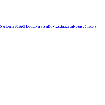
vő
A Duna föntről
Dolgok a víz alól
Vízszintszabályozás
Jó iskola