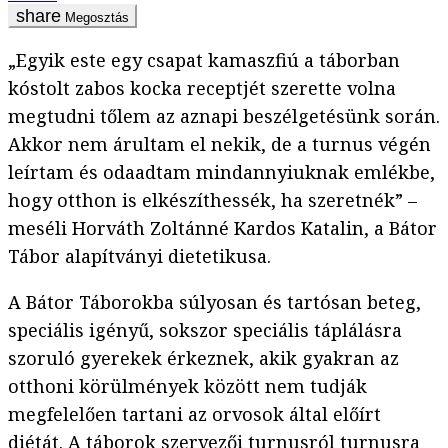
Megosztás
„Egyik este egy csapat kamaszfiú a táborban
kóstolt zabos kocka receptjét szerette volna
megtudni tőlem az aznapi beszélgetésünk során.
Akkor nem árultam el nekik, de a turnus végén
leírtam és odaadtam mindannyiuknak emlékbe,
hogy otthon is elkészíthessék, ha szeretnék” –
meséli Horváth Zoltánné Kardos Katalin, a Bátor
Tábor alapítványi dietetikusa.
A Bátor Táborokba súlyosan és tartósan beteg,
speciális igényű, sokszor speciális táplálásra
szoruló gyerekek érkeznek, akik gyakran az
otthoni körülmények között nem tudják
megfelelően tartani az orvosok által előírt
diétát. A táborok szervezői turnusról turnusra