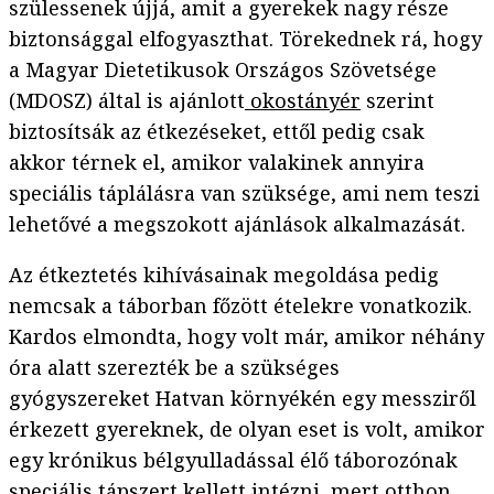
szülessenek újjá, amit a gyerekek nagy része
biztonsággal elfogyaszthat. Törekednek rá, hogy
a Magyar Dietetikusok Országos Szövetsége
(MDOSZ) által is ajánlott
okostányér
szerint
biztosítsák az étkezéseket, ettől pedig csak
akkor térnek el, amikor valakinek annyira
speciális táplálásra van szüksége, ami nem teszi
lehetővé a megszokott ajánlások alkalmazását.
Az étkeztetés kihívásainak megoldása pedig
nemcsak a táborban főzött ételekre vonatkozik.
Kardos elmondta, hogy volt már, amikor néhány
óra alatt szerezték be a szükséges
gyógyszereket Hatvan környékén egy messziről
érkezett gyereknek, de olyan eset is volt, amikor
egy krónikus bélgyulladással élő táborozónak
speciális tápszert kellett intézni, mert otthon