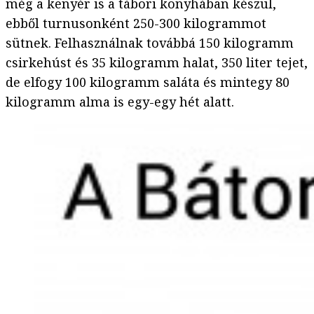
még a kenyér is a tábori konyhában készül,
ebből turnusonként 250-300 kilogrammot
sütnek. Felhasználnak továbbá 150 kilogramm
csirkehúst és 35 kilogramm halat, 350 liter tejet,
de elfogy 100 kilogramm saláta és mintegy 80
kilogramm alma is egy-egy hét alatt.