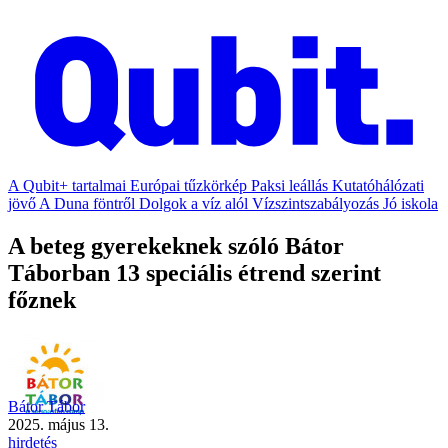
A Qubit+ tartalmai
Európai tűzkörkép
Paksi leállás
Kutatóhálózati
jövő
A Duna föntről
Dolgok a víz alól
Vízszintszabályozás
Jó iskola
A beteg gyerekeknek szóló Bátor
Táborban 13 speciális étrend szerint
főznek
Bátor Tábor
2025. május 13.
hirdetés