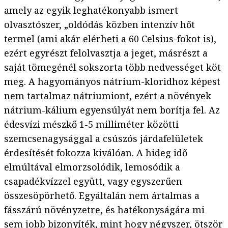
amely az egyik leghatékonyabb ismert
olvasztószer, „oldódás közben intenzív hőt
termel (ami akár elérheti a 60 Celsius-fokot is),
ezért egyrészt felolvasztja a jeget, másrészt a
saját tömegénél sokszorta több nedvességet köt
meg. A hagyományos nátrium-kloridhoz képest
nem tartalmaz nátriumiont, ezért a növények
nátrium-kálium egyensúlyát nem borítja fel. Az
édesvízi mészkő 1-5 milliméter közötti
szemcsenagysággal a csúszós járdafelületek
érdesítését fokozza kiválóan. A hideg idő
elmúltával elmorzsolódik, lemosódik a
csapadékvízzel együtt, vagy egyszerűen
összesöpörhető. Egyáltalán nem ártalmas a
fásszárú növényzetre, és hatékonyságára mi
sem jobb bizonyíték, mint hogy négyszer, ötször