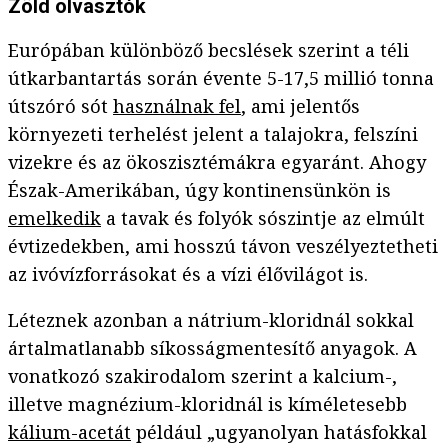
Zöld olvasztók
Európában különböző becslések szerint a téli
útkarbantartás során évente 5-17,5 millió tonna
útszóró sót
használnak fel
, ami jelentős
környezeti terhelést jelent a talajokra, felszíni
vizekre és az ökoszisztémákra egyaránt. Ahogy
Észak-Amerikában, úgy kontinensünkön is
emelkedik
a tavak és folyók sószintje az elmúlt
évtizedekben, ami hosszú távon veszélyeztetheti
az ivóvízforrásokat és a vízi élővilágot is.
Léteznek azonban a nátrium-kloridnál sokkal
ártalmatlanabb síkosságmentesítő anyagok. A
vonatkozó szakirodalom szerint a kalcium-,
illetve magnézium-kloridnál is kíméletesebb
kálium-acetát
például „ugyanolyan hatásfokkal