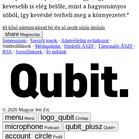
kevesebb is elég belőle, mint a hagyományos
sóból, így kevésbé terheli meg a környezetet.”
tél
kősó
nátrium-klorid
hó
jég
só
zeolit
sózás
útsózás
Megosztás
Impresszum
Szerzői jogok
Adatvédelmi nyilatkozat
Sütibeállítások
Médiaajánlat
Hirdetői ÁSZF
Támogatói ÁSZF
RSS
Szerzőinknek
Írj nekünk
©
2026
Magyar Jeti Zrt.
Menü
Címlap
Podcast
Qubit+
Profil