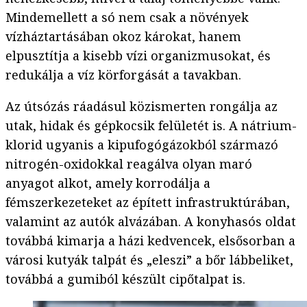
Mindemellett a só nem csak a növények
vízháztartásában okoz károkat, hanem
elpusztítja a kisebb vízi organizmusokat, és
redukálja a víz körforgását a tavakban.
Az útsózás ráadásul közismerten rongálja az
utak, hidak és gépkocsik felületét is. A nátrium-
klorid ugyanis a kipufogógázokból származó
nitrogén-oxidokkal reagálva olyan maró
anyagot alkot, amely korrodálja a
fémszerkezeteket az épített infrastruktúrában,
valamint az autók alvázában. A konyhasós oldat
továbbá kimarja a házi kedvencek, elsősorban a
városi kutyák talpát és „eleszi” a bőr lábbeliket,
továbbá a gumiból készült cipőtalpat is.