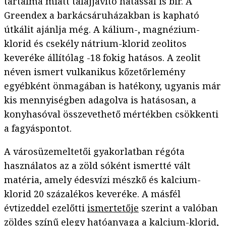
tartalma miatt talajjavító hatással is bír. A
Greendex a barkácsáruházakban is kapható
útkálit ajánlja még. A kálium-, magnézium-
klorid és csekély nátrium-klorid zeolitos
keveréke állítólag -18 fokig hatásos. A zeolit
néven ismert vulkanikus kőzetőrlemény
egyébként önmagában is hatékony, ugyanis már
kis mennyiségben adagolva is hatásosan, a
konyhasóval összevethető mértékben csökkenti
a fagyáspontot.
A városüzemeltetői gyakorlatban régóta
használatos az a zöld sóként ismertté vált
matéria, amely édesvízi mészkő és kalcium-
klorid 20 százalékos keveréke. A másfél
évtizeddel ezelőtti
ismertetője
szerint a valóban
zöldes színű elegy hatóanyaga a kalcium-klorid,