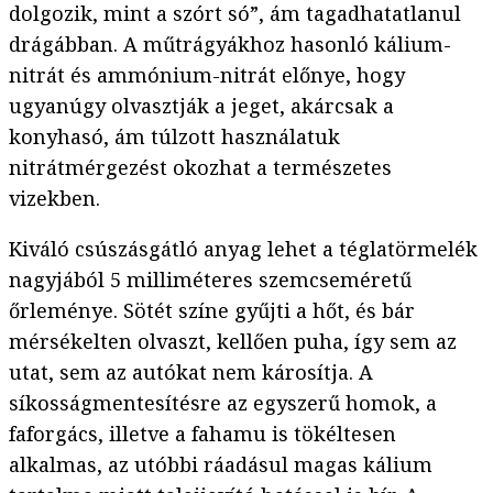
dolgozik, mint a szórt só”, ám tagadhatatlanul
drágábban. A műtrágyákhoz hasonló kálium-
nitrát és ammónium-nitrát előnye, hogy
ugyanúgy olvasztják a jeget, akárcsak a
konyhasó, ám túlzott használatuk
nitrátmérgezést okozhat a természetes
vizekben.
Kiváló csúszásgátló anyag lehet a téglatörmelék
nagyjából 5 milliméteres szemcseméretű
őrleménye. Sötét színe gyűjti a hőt, és bár
mérsékelten olvaszt, kellően puha, így sem az
utat, sem az autókat nem károsítja. A
síkosságmentesítésre az egyszerű homok, a
faforgács, illetve a fahamu is tökéltesen
alkalmas, az utóbbi ráadásul magas kálium