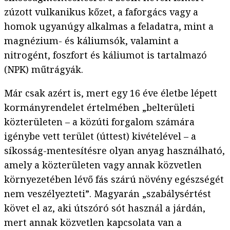
zúzott vulkanikus kőzet, a faforgács vagy a
homok ugyanúgy alkalmas a feladatra, mint a
magnézium- és káliumsók, valamint a
nitrogént, foszfort és káliumot is tartalmazó
(NPK) műtrágyák.
Már csak azért is, mert egy 16 éve életbe lépett
kormányrendelet értelmében „belterületi
közterületen – a közúti forgalom számára
igénybe vett terület (úttest) kivételével – a
síkosság-mentesítésre olyan anyag használható,
amely a közterületen vagy annak közvetlen
környezetében lévő fás szárú növény egészségét
nem veszélyezteti”. Magyarán „szabálysértést
követ el az, aki útszóró sót használ a járdán,
mert annak közvetlen kapcsolata van a