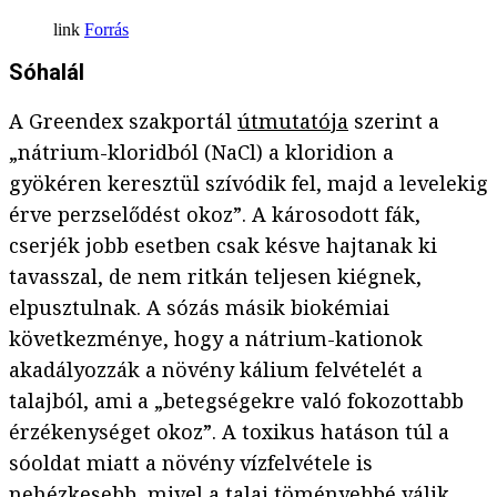
Forrás
Sóhalál
A Greendex szakportál
útmutatója
szerint a
„nátrium-kloridból (NaCl) a kloridion a
gyökéren keresztül szívódik fel, majd a levelekig
érve perzselődést okoz”. A károsodott fák,
cserjék jobb esetben csak késve hajtanak ki
tavasszal, de nem ritkán teljesen kiégnek,
elpusztulnak. A sózás másik biokémiai
következménye, hogy a nátrium-kationok
akadályozzák a növény kálium felvételét a
talajból, ami a „betegségekre való fokozottabb
érzékenységet okoz”. A toxikus hatáson túl a
sóoldat miatt a növény vízfelvétele is
nehézkesebb, mivel a talaj töményebbé válik.