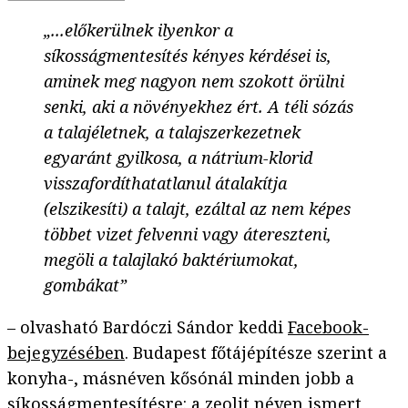
„...előkerülnek ilyenkor a
síkosságmentesítés kényes kérdései is,
aminek meg nagyon nem szokott örülni
senki, aki a növényekhez ért. A téli sózás
a talajéletnek, a talajszerkezetnek
egyaránt gyilkosa, a nátrium-klorid
visszafordíthatatlanul átalakítja
(elszikesíti) a talajt, ezáltal az nem képes
többet vizet felvenni vagy átereszteni,
megöli a talajlakó baktériumokat,
gombákat”
– olvasható Bardóczi Sándor keddi
Facebook-
bejegyzésében
. Budapest főtájépítésze szerint a
konyha-, másnéven kősónál minden jobb a
síkosságmentesítésre: a zeolit néven ismert