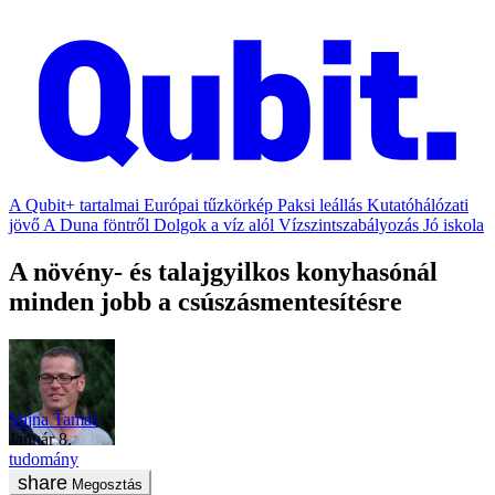
A Qubit+ tartalmai
Európai tűzkörkép
Paksi leállás
Kutatóhálózati
jövő
A Duna föntről
Dolgok a víz alól
Vízszintszabályozás
Jó iskola
A növény- és talajgyilkos konyhasónál
minden jobb a csúszásmentesítésre
Vajna Tamás
január 8.
tudomány
Megosztás