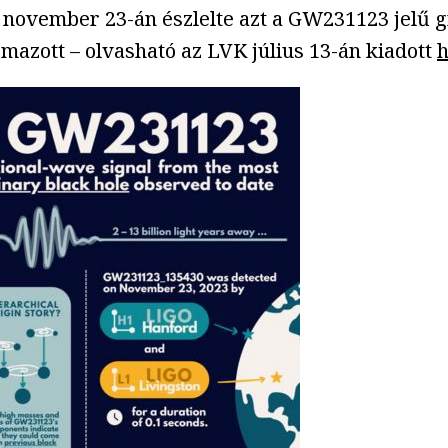
 november 23-án észlelte azt a GW231123 jelű g
azott – olvasható az LVK július 13-án kiadott
h