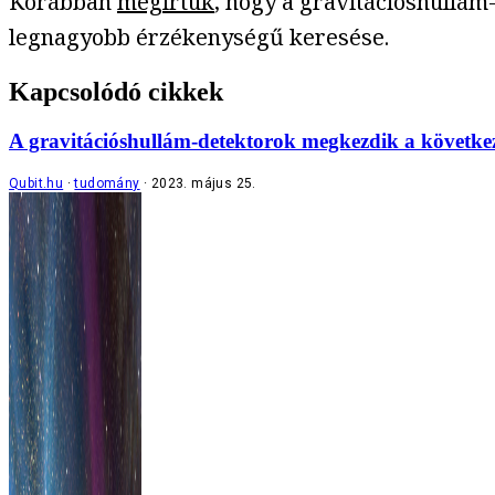
Korábban
megírtuk
, hogy a gravitációshullám
legnagyobb érzékenységű keresése.
Kapcsolódó cikkek
A gravitációshullám-detektorok megkezdik a következő
Qubit.hu
tudomány
2023. május 25.