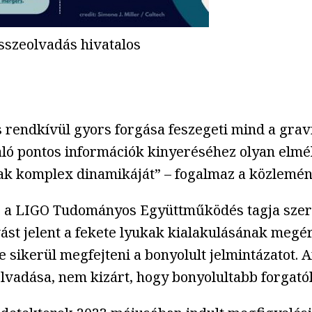
sszeolvadás hivatalos
endkívül gyors forgása feszegeti mind a gravit
 való pontos információk kinyeréséhez olyan elm
kak komplex dinamikáját” – fogalmaz a közlemén
 a LIGO Tudományos Együttműködés tagja szerin
ást jelent a fekete lyukak kialakulásának megé
 sikerül megfejteni a bonyolult jelmintázatot. 
lvadása, nem kizárt, hogy bonyolultabb forgató