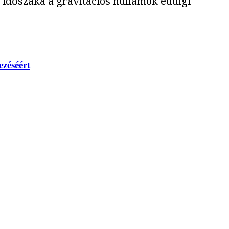
 időszaka a gravitációs hullámok eddigi
ezéséért