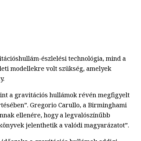
ációshullám-észlelési technológia, mind a
életi modellekre volt szükség, amelyek
y.
t a gravitációs hullámok révén megfigyelt
rtésében”. Gregorio Carullo, a Birminghami
Annak ellenére, hogy a legvalószínűbb
könyvek jelenthetik a valódi magyarázatot”.