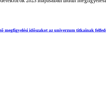
-detektorok 2023 májusában indult megfigyelési
 megfigyelési időszakot az univerzum titkainak felfed