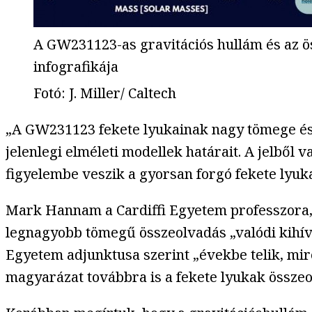
A GW231123-as gravitációs hullám és az ö
infografikája
Fotó
:
J. Miller/ Caltech
„A GW231123 fekete lyukainak nagy tömege és r
jelenlegi elméleti modellek határait. A jelből
figyelembe veszik a gyorsan forgó fekete lyu
Mark Hannam a Cardiffi Egyetem professzora,
legnagyobb tömegű összeolvadás „valódi kihív
Egyetem adjunktusa szerint „évekbe telik, mire
magyarázat továbbra is a fekete lyukak összeo