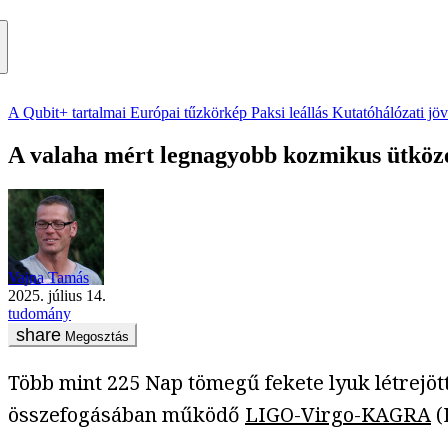
A Qubit+ tartalmai
Európai tűzkörkép
Paksi leállás
Kutatóhálózati jö
A valaha mért legnagyobb kozmikus ütköz
Vajna Tamás
2025. július 14.
tudomány
Megosztás
Több mint 225 Nap tömegű fekete lyuk létrejöt
összefogásában működő
LIGO-Virgo-KAGRA
(