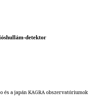
ióshullám-detektor
irgo és a japán KAGRA obszervatóriumok