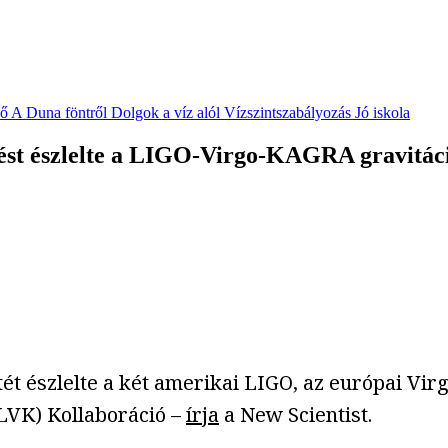
vő
A Duna föntről
Dolgok a víz alól
Vízszintszabályozás
Jó iskola
ést észlelte a LIGO-Virgo-KAGRA gravitác
tét észlelte a két amerikai LIGO, az európai V
LVK) Kollaboráció –
írja
a New Scientist.