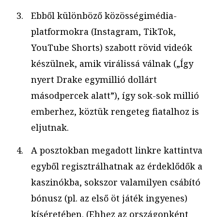
Ebből különböző közösségimédia-
platformokra (Instagram, TikTok,
YouTube Shorts) szabott rövid videók
készülnek, amik virálissá válnak („Így
nyert Drake egymillió dollárt
másodpercek alatt”), így sok-sok millió
emberhez, köztük rengeteg fiatalhoz is
eljutnak.
A posztokban megadott linkre kattintva
egyből regisztrálhatnak az érdeklődők a
kaszinókba, sokszor valamilyen csábító
bónusz (pl. az első öt játék ingyenes)
kíséretében. (Ehhez az országonként