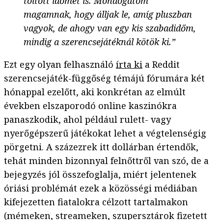
töltött időmet is. Mondogatom
magamnak, hogy álljak le, amíg pluszban
vagyok, de ahogy van egy kis szabadidőm,
mindig a szerencsejátéknál kötök ki.”
Ezt egy olyan felhasználó
írta ki
a Reddit
szerencsejáték-függőség témájú fórumára két
hónappal ezelőtt, aki konkrétan az elmúlt
években elszaporodó online kaszinókra
panaszkodik, ahol például rulett- vagy
nyerőgépszerű játékokat lehet a végtelenségig
pörgetni. A százezrek itt dollárban értendők,
tehát minden bizonnyal felnőttről van szó, de a
bejegyzés jól összefoglalja, miért jelentenek
óriási problémát ezek a közösségi médiában
kifejezetten fiatalokra célzott tartalmakon
(mémeken, streameken, szupersztárok fizetett