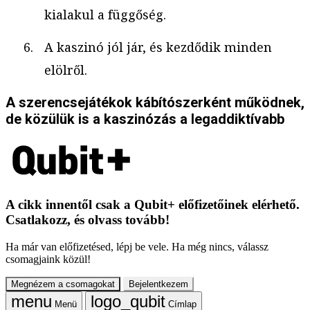
kialakul a függőség.
A kaszinó jól jár, és kezdődik minden
elölről.
A szerencsejátékok kábítószerként működnek,
de közülük is a kaszinózás a legaddiktívabb
A cikk innentől csak a Qubit+ előfizetőinek elérhető.
Csatlakozz, és olvass tovább!
Ha már van előfizetésed, lépj be vele. Ha még nincs, válassz
csomagjaink közül!
Megnézem a csomagokat
Bejelentkezem
Menü
Címlap