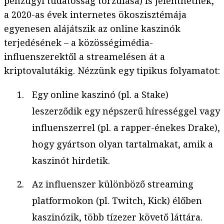
pénzügyi tudatosság torzulása) is jelenthetnek,
a 2020-as évek internetes ökoszisztémája
egyenesen alájátszik az online kaszinók
terjedésének – a közösségimédia-
influenszerektől a streamelésen át a
kriptovalutákig. Nézzünk egy tipikus folyamatot:
Egy online kaszinó (pl. a Stake)
leszerződik egy népszerű hírességgel vagy
influenszerrel (pl. a rapper-énekes Drake),
hogy gyártson olyan tartalmakat, amik a
kaszinót hirdetik.
Az influenszer különböző streaming
platformokon (pl. Twitch, Kick) élőben
kaszinózik, több tízezer követő láttára.