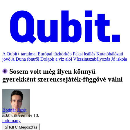
A Qubit+ tartalmai
Európai tűzkörkép
Paksi leállás
Kutatóhálózati
jövő
A Duna föntről
Dolgok a víz alól
Vízszintszabályozás
Jó iskola
Sosem volt még ilyen könnyű
gyerekként szerencsejáték-függővé válni
Bodnár Zsolt
2025. november 10.
tudomány
Megosztás