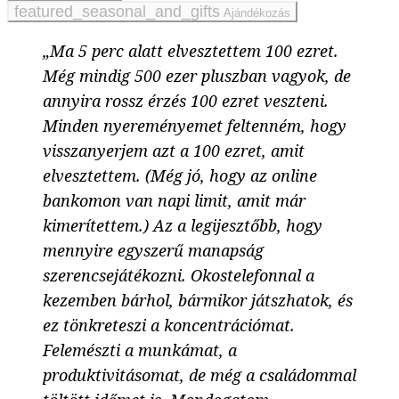
Ajándékozás
„Ma 5 perc alatt elvesztettem 100 ezret.
Még mindig 500 ezer pluszban vagyok, de
annyira rossz érzés 100 ezret veszteni.
Minden nyereményemet feltenném, hogy
visszanyerjem azt a 100 ezret, amit
elvesztettem. (Még jó, hogy az online
bankomon van napi limit, amit már
kimerítettem.) Az a legijesztőbb, hogy
mennyire egyszerű manapság
szerencsejátékozni. Okostelefonnal a
kezemben bárhol, bármikor játszhatok, és
ez tönkreteszi a koncentrációmat.
Felemészti a munkámat, a
produktivitásomat, de még a családommal