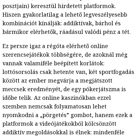
posztjain) keresztül hirdetett platformok.
Hiszen gyakorlatilag a lehető legveszélyesebb
kombinációt kínálják: addiktívak, bárhol és
bármikor elérhetők, ráadásul valódi pénz a tét.
Ez persze igaz a régóta elérhető online
szerencsejátékok többségére, de azoknál még
vannak valamiféle beépített korlátok:
lottósorsolás csak hetente van, két sportfogadás
között az ember megvárja a megjátszott
meccsek eredményét, de egy pókerjátszma is
időbe telik. Az online kaszinókban ezzel
szemben nemcsak folyamatosan lehet
nyomkodni a „pörgetés” gombot, hanem ezek a
platformok a videójátékokból kölcsönzött
addiktív megoldásokkal is élnek: mindenféle