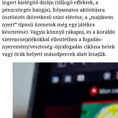
ingert kielégítő dizájn (villogó effektek, a
pénzcsörgés hangja), folyamatos aktivitásra
ösztönzés (következő szint elérése, a „majdnem
nyert” típusú üzenetek még egy játékra
késztetése). Vagyis könnyű rákapni, és a korábbi
szerencsejátékokkal ellentétben a fogadás–
nyeremény/veszteség–újrafogadás ciklusa hetek
vagy órák helyett másodpercek alatt lezajlik.