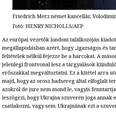
Friedrich Merz német kancellár, Volodimir 
Fotó
:
HENRY NICHOLLS/AFP
Az európai vezetők londoni találkozóján kiadot
megállapodásban azért, hogy „igazságos és tart
feltételek nélkül fejezze be a harcokat. A más
jelenlegi frontvonal lesz a tárgyalások kiindu
erőszakkal megváltoztatni. Ez a kitétel arra 
majd, hogy az orosz hadsereg által elfoglalt t
azokról de jure nem mond le, vagyis fenntartja 
leszögezi, hogy Ukrajna szuverén joga annak 
csatlakozni, vagy sem. Ukrajnának ezt a szuve