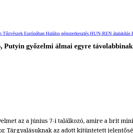
n
Tűzvészek Európában
Halálos génszerkesztés
HUN-REN átalakítás
 Putyin győzelmi álmai egyre távolabbinak
et az a június 7-i találkozó, amire a brit mini
. Tárgyalásuknak az adott kitüntetett jelentősé