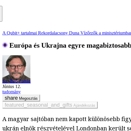
A Qubit+ tartalmai
Rekordalacsony Duna
Vízőrzők a minisztériumba
Európa és Ukrajna egyre magabiztosabb,
Sz. Bíró Zoltán
június 12.
tudomány
Megosztás
Ajándékozás
A magyar sajtóban nem kapott különösebb figyelm
ukrán elnök részvételével Londonban került sor