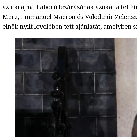
az ukrajnai háború lezárásának azokat a feltéte
Merz, Emmanuel Macron és Volodimir Zelenszkij 
elnök nyílt levelében tett ajánlatát, amelybe