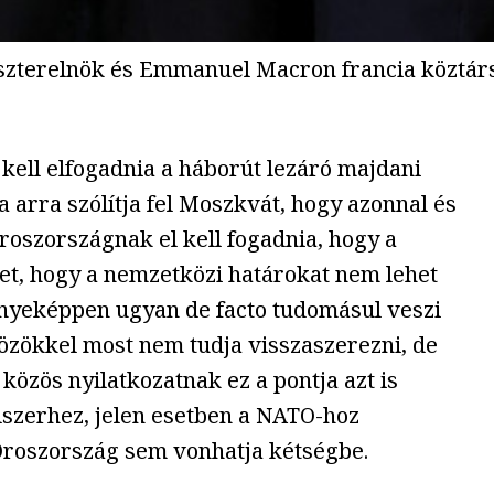
zterelnök és Emmanuel Macron francia köztársasá
 kell elfogadnia a háborút lezáró majdani
 arra szólítja fel Moszkvát, hogy azonnal és
Oroszországnak el kell fogadnia, hogy a
ztet, hogy a nemzetközi határokat nem lehet
ményeképpen ugyan de facto tudomásul veszi
zközökkel most nem tudja visszaszerezni, de
 közös nyilatkozatnak ez a pontja azt is
dszerhez, jelen esetben a NATO-hoz
 Oroszország sem vonhatja kétségbe.