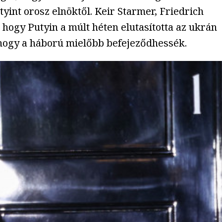
tyint orosz elnöktől. Keir Starmer, Friedrich
hogy Putyin a múlt héten elutasította az ukrán
, hogy a háború mielőbb befejeződhessék.