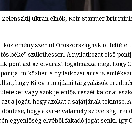
Zelenszkij ukrán elnök, Keir Starmer brit minis
t közlemény szerint Oroszországnak öt feltételt
ós béke” születhessen. A nyilatkozat első pontja
odik pont azt az elvárást fogalmazza meg, hogy 
lópontja, miközben a nyilatkozat arra is emléke
utalhat, hogy Kijev a majdani tárgyalások ered
erületeket vagy azok jelentős részét katonai es
azt a jogát, hogy azokat a sajátjának tekintse. A
eldöntése, hogy akar-e valamely szövetségi ren
rén egyenlőség elvéből fakadó jogát senki, így