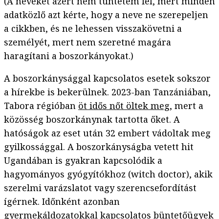
(A neveket azért nem tüntetem fel, mert minden
adatközlő azt kérte, hogy a neve ne szerepeljen
a cikkben, és ne lehessen visszakövetni a
személyét, mert nem szeretné magára
haragítani a boszorkányokat.)
A boszorkánysággal kapcsolatos esetek sokszor
a hírekbe is bekerülnek. 2023-ban Tanzániában,
Tabora régióban
öt idős nőt öltek meg
, mert a
közösség boszorkánynak tartotta őket. A
hatóságok az eset után 32 embert vádoltak meg
gyilkossággal. A boszorkányságba vetett hit
Ugandában is gyakran kapcsolódik a
hagyományos gyógyítókhoz (witch doctor), akik
szerelmi varázslatot vagy szerencsefordítást
ígérnek. Időnként azonban
gyermekáldozatokkal kapcsolatos büntetőügyek