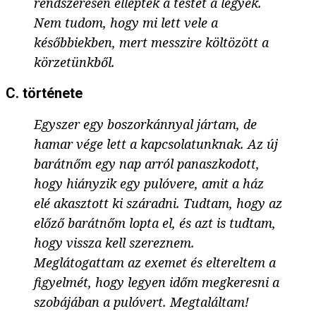
rendszeresen ellepték a testét a legyek.
Nem tudom, hogy mi lett vele a
későbbiekben, mert messzire költözött a
körzetünkből.
C. története
Egyszer egy boszorkánnyal jártam, de
hamar vége lett a kapcsolatunknak. Az új
barátnőm egy nap arról panaszkodott,
hogy hiányzik egy pulóvere, amit a ház
elé akasztott ki száradni. Tudtam, hogy az
előző barátnőm lopta el, és azt is tudtam,
hogy vissza kell szereznem.
Meglátogattam az exemet és eltereltem a
figyelmét, hogy legyen időm megkeresni a
szobájában a pulóvert. Megtaláltam!