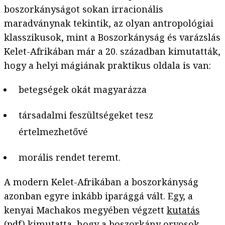
boszorkányságot sokan irracionális
maradványnak tekintik, az olyan antropológiai
klasszikusok, mint a Boszorkányság és varázslás
Kelet-Afrikában már a 20. században kimutatták,
hogy a helyi mágiának praktikus oldala is van:
betegségek okát magyarázza
társadalmi feszültségeket tesz
értelmezhetővé
morális rendet teremt.
A modern Kelet-Afrikában a boszorkányság
azonban egyre inkább iparággá vált. Egy, a
kenyai Machakos megyében végzett
kutatás
(pdf) kimutatta, hogy a boszorkány orvosok