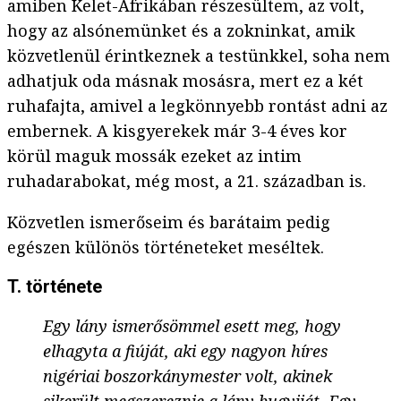
amiben Kelet-Afrikában részesültem, az volt,
hogy az alsónemünket és a zokninkat, amik
közvetlenül érintkeznek a testünkkel, soha nem
adhatjuk oda másnak mosásra, mert ez a két
ruhafajta, amivel a legkönnyebb rontást adni az
embernek. A kisgyerekek már 3-4 éves kor
körül maguk mossák ezeket az intim
ruhadarabokat, még most, a 21. században is.
Közvetlen ismerőseim és barátaim pedig
egészen különös történeteket meséltek.
T. története
Egy lány ismerősömmel esett meg, hogy
elhagyta a fiúját, aki egy nagyon híres
nigériai boszorkánymester volt, akinek