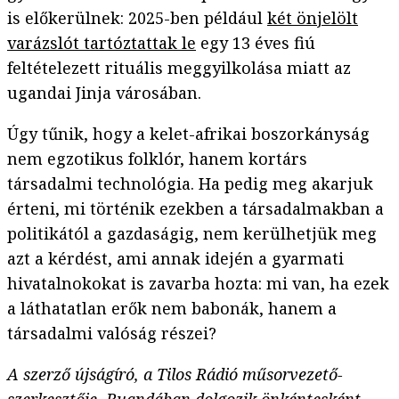
is előkerülnek: 2025-ben például
két önjelölt
varázslót tartóztattak le
egy 13 éves fiú
feltételezett rituális meggyilkolása miatt az
ugandai Jinja városában.
Úgy tűnik, hogy a kelet-afrikai boszorkányság
nem egzotikus folklór, hanem kortárs
társadalmi technológia. Ha pedig meg akarjuk
érteni, mi történik ezekben a társadalmakban a
politikától a gazdaságig, nem kerülhetjük meg
azt a kérdést, ami annak idején a gyarmati
hivatalnokokat is zavarba hozta: mi van, ha ezek
a láthatatlan erők nem babonák, hanem a
társadalmi valóság részei?
A szerző újságíró, a Tilos Rádió műsorvezető-