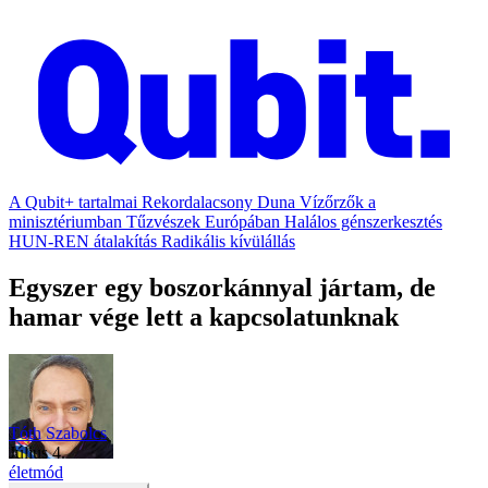
A Qubit+ tartalmai
Rekordalacsony Duna
Vízőrzők a
minisztériumban
Tűzvészek Európában
Halálos génszerkesztés
HUN-REN átalakítás
Radikális kívülállás
Egyszer egy boszorkánnyal jártam, de
hamar vége lett a kapcsolatunknak
Tóth Szabolcs
július 4.
életmód