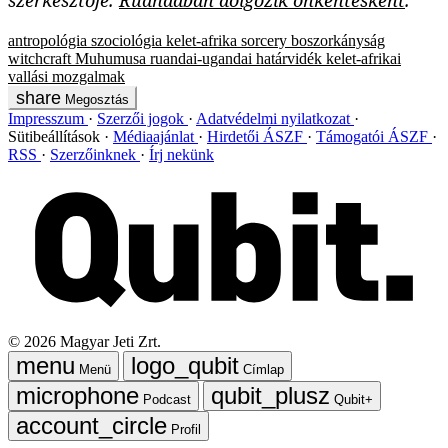
szerkesztője.
Ruandában dolgozik önkéntesként
.
antropológia
szociológia
kelet-afrika
sorcery
boszorkányság
witchcraft
Muhumusa
ruandai-ugandai határvidék
kelet-afrikai
vallási mozgalmak
Megosztás
Impresszum
Szerzői jogok
Adatvédelmi nyilatkozat
Sütibeállítások
Médiaajánlat
Hirdetői ÁSZF
Támogatói ÁSZF
RSS
Szerzőinknek
Írj nekünk
©
2026
Magyar Jeti Zrt.
Menü
Címlap
Podcast
Qubit+
Profil