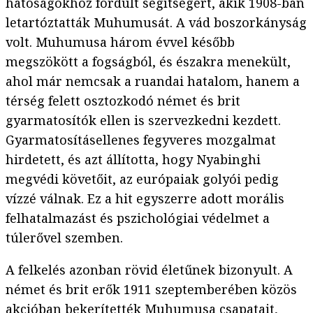
hatóságokhoz fordult segítségért, akik 1908-ban
letartóztatták Muhumusát. A vád boszorkányság
volt. Muhumusa három évvel később
megszökött a fogságból, és északra menekült,
ahol már nemcsak a ruandai hatalom, hanem a
térség felett osztozkodó német és brit
gyarmatosítók ellen is szervezkedni kezdett.
Gyarmatosításellenes fegyveres mozgalmat
hirdetett, és azt állította, hogy Nyabinghi
megvédi követőit, az európaiak golyói pedig
vízzé válnak. Ez a hit egyszerre adott morális
felhatalmazást és pszichológiai védelmet a
túlerővel szemben.
A felkelés azonban rövid életűnek bizonyult. A
német és brit erők 1911 szeptemberében közös
akcióban bekerítették Muhumusa csapatait,