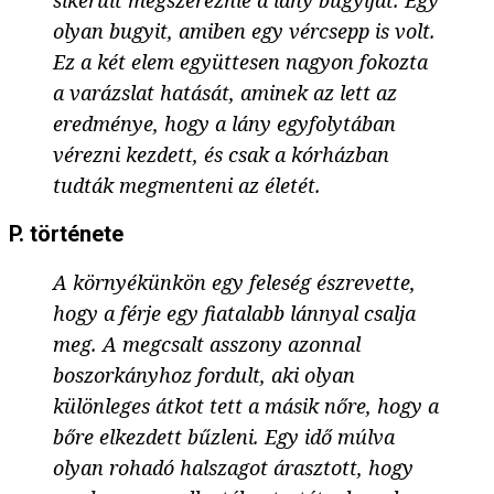
sikerült megszereznie a lány bugyiját. Egy
olyan bugyit, amiben egy vércsepp is volt.
Ez a két elem együttesen nagyon fokozta
a varázslat hatását, aminek az lett az
eredménye, hogy a lány egyfolytában
vérezni kezdett, és csak a kórházban
tudták megmenteni az életét.
P. története
A környékünkön egy feleség észrevette,
hogy a férje egy fiatalabb lánnyal csalja
meg. A megcsalt asszony azonnal
boszorkányhoz fordult, aki olyan
különleges átkot tett a másik nőre, hogy a
bőre elkezdett bűzleni. Egy idő múlva
olyan rohadó halszagot árasztott, hogy