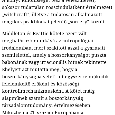
A könyv különbséget tesz a veleszületett,
sokszor tudattalan rosszindulatként értelmezett
„witchcraft”, illetve a tudatosan alkalmazott
mágikus praktikákat jelentő „sorcery” között.
Middleton és Beattie kötete azért vált
meghatározó munkává az antropológiai
irodalomban, mert szakított azzal a gyarmati
szemlélettel, amely a boszorkányságot puszta
babonának vagy irracionális hitnek tekintette.
Ehelyett azt mutatta meg, hogy a
boszorkányságba vetett hit egyszerre működik
félelemkeltő erőként és közösségi
kontrollmechanizmusként. A kötet máig
alapműnek számít a boszorkányság
társadalomtudományi értelmezésében.
Miközben a 21. századi Európában a