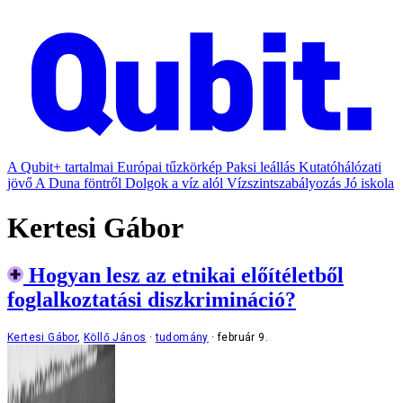
A Qubit+ tartalmai
Európai tűzkörkép
Paksi leállás
Kutatóhálózati
jövő
A Duna föntről
Dolgok a víz alól
Vízszintszabályozás
Jó iskola
Kertesi Gábor
Hogyan lesz az etnikai előítéletből
foglalkoztatási diszkrimináció?
Kertesi Gábor
,
Köllő János
tudomány
február 9.