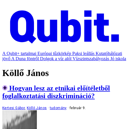
A Qubit+ tartalmai
Európai tűzkörkép
Paksi leállás
Kutatóhálózati
jövő
A Duna föntről
Dolgok a víz alól
Vízszintszabályozás
Jó iskola
Köllő János
Hogyan lesz az etnikai előítéletből
foglalkoztatási diszkrimináció?
Kertesi Gábor
,
Köllő János
tudomány
február 9.