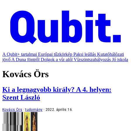
A Qubit+ tartalmai
Európai tűzkörkép
Paksi leállás
Kutatóhálózati
jövő
A Duna föntről
Dolgok a víz alól
Vízszintszabályozás
Jó iskola
Kovács Örs
Ki a legnagyobb király? A 4. helyen:
Szent László
Kovács Örs
tudomány
2022. április 16.