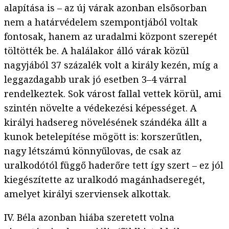
alapítása is – az új várak azonban elsősorban
nem a határvédelem szempontjából voltak
fontosak, hanem az uradalmi központ szerepét
töltötték be. A halálakor álló várak közül
nagyjából 37 százalék volt a király kezén, míg a
leggazdagabb urak jó esetben 3–4 várral
rendelkeztek. Sok várost fallal vettek körül, ami
szintén növelte a védekezési képességet. A
királyi hadsereg növelésének szándéka állt a
kunok betelepítése mögött is: korszerűtlen,
nagy létszámú könnyűlovas, de csak az
uralkodótól függő haderőre tett így szert – ez jól
kiegészítette az uralkodó magánhadseregét,
amelyet királyi szerviensek alkottak.
IV. Béla azonban hiába szeretett volna