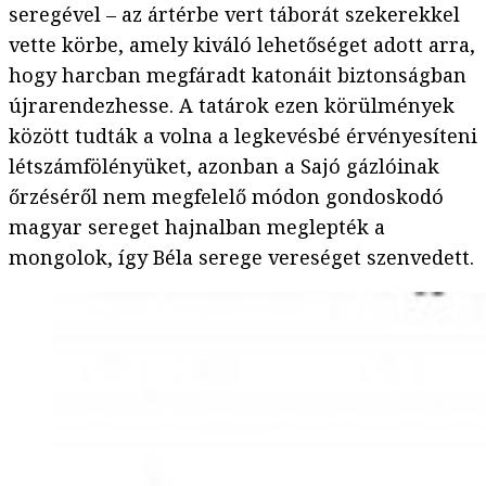
seregével – az ártérbe vert táborát szekerekkel
vette körbe, amely kiváló lehetőséget adott arra,
hogy harcban megfáradt katonáit biztonságban
újrarendezhesse. A tatárok ezen körülmények
között tudták a volna a legkevésbé érvényesíteni
létszámfölényüket, azonban a Sajó gázlóinak
őrzéséről nem megfelelő módon gondoskodó
magyar sereget hajnalban meglepték a
mongolok, így Béla serege vereséget szenvedett.