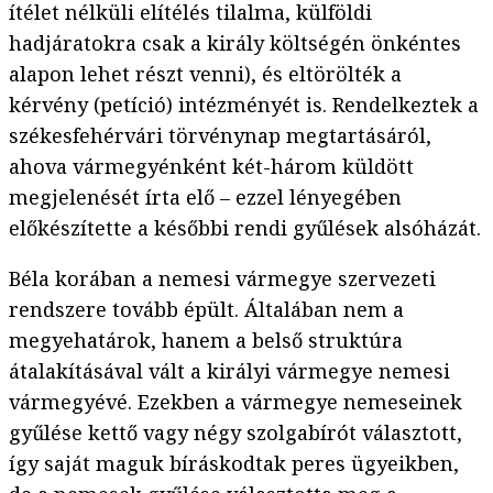
ítélet nélküli elítélés tilalma, külföldi
hadjáratokra csak a király költségén önkéntes
alapon lehet részt venni), és eltörölték a
kérvény (petíció) intézményét is. Rendelkeztek a
székesfehérvári törvénynap megtartásáról,
ahova vármegyénként két-három küldött
megjelenését írta elő – ezzel lényegében
előkészítette a későbbi rendi gyűlések alsóházát.
Béla korában a nemesi vármegye szervezeti
rendszere tovább épült. Általában nem a
megyehatárok, hanem a belső struktúra
átalakításával vált a királyi vármegye nemesi
vármegyévé. Ezekben a vármegye nemeseinek
gyűlése kettő vagy négy szolgabírót választott,
így saját maguk bíráskodtak peres ügyeikben,