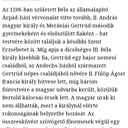
Az 1206-ban született Béla az államalapító
Árpád-házi vérvonalat vitte tovább, II. András
magyar király és Merániai Gertrúd második
gyermekeként és elsőszülött fiaként – hat
testvére között találjuk a későbbi Szent
Erzsébetet is. Míg apja a dicsőséges III. Béla
király kisebbik fia, Gertrúd egy bajor nemesi
családból, az Andechs-házból származott.
Gertrúd népes családjából nővére II. Fülöp Ágost
francia király hitvese lett, míg három
fiútestvére a magyar udvarba került, közülük
Bertold kalocsai érsek lett. A magyar urak ki
nem állhatták, mert a királynál elérte
rokonságának helyzetbe hozását. Az
összeesküvést szövögető főnemesek végül egy