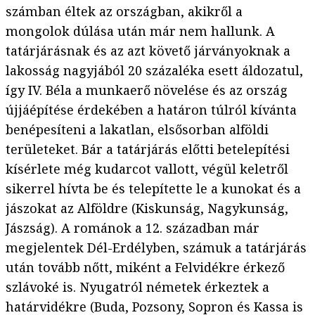
számban éltek az országban, akikről a
mongolok dúlása után már nem hallunk. A
tatárjárásnak és az azt követő járványoknak a
lakosság nagyjából 20 százaléka esett áldozatul,
így IV. Béla a munkaerő növelése és az ország
újjáépítése érdekében a határon túlról kívánta
benépesíteni a lakatlan, elsősorban alföldi
területeket. Bár a tatárjárás előtti betelepítési
kísérlete még kudarcot vallott, végül keletről
sikerrel hívta be és telepítette le a kunokat és a
jászokat az Alföldre (Kiskunság, Nagykunság,
Jászság). A románok a 12. században már
megjelentek Dél-Erdélyben, számuk a tatárjárás
után tovább nőtt, miként a Felvidékre érkező
szlávoké is. Nyugatról németek érkeztek a
határvidékre (Buda, Pozsony, Sopron és Kassa is