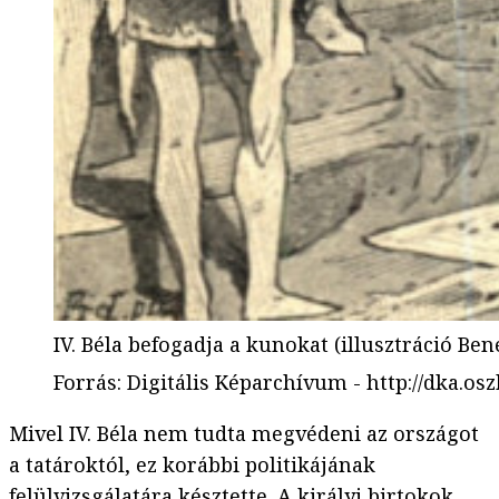
IV. Béla befogadja a kunokat (illusztráció B
Forrás
:
Digitális Képarchívum - http://dka.os
Mivel IV. Béla nem tudta megvédeni az országot
a tatároktól, ez korábbi politikájának
felülvizsgálatára késztette. A királyi birtokok