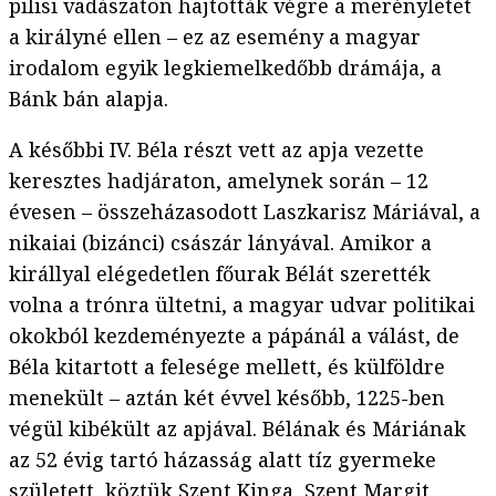
pilisi vadászaton hajtották végre a merényletet
a királyné ellen – ez az esemény a magyar
irodalom egyik legkiemelkedőbb drámája, a
Bánk bán alapja.
A későbbi IV. Béla részt vett az apja vezette
keresztes hadjáraton, amelynek során – 12
évesen – összeházasodott Laszkarisz Máriával, a
nikaiai (bizánci) császár lányával. Amikor a
királlyal elégedetlen főurak Bélát szerették
volna a trónra ültetni, a magyar udvar politikai
okokból kezdeményezte a pápánál a válást, de
Béla kitartott a felesége mellett, és külföldre
menekült – aztán két évvel később, 1225-ben
végül kibékült az apjával. Bélának és Máriának
az 52 évig tartó házasság alatt tíz gyermeke
született, köztük Szent Kinga, Szent Margit,