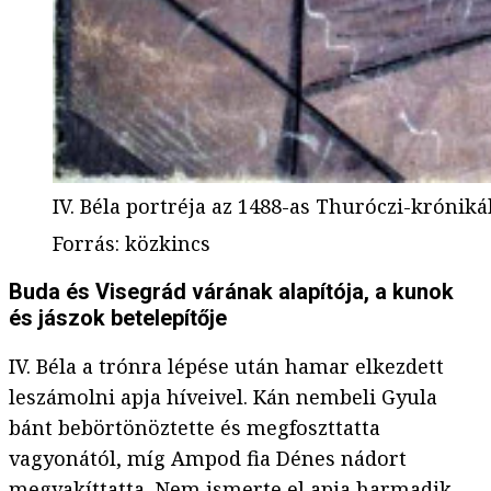
IV. Béla portréja az 1488-as Thuróczi-krónik
Forrás
:
közkincs
Buda és Visegrád várának alapítója, a kunok
és jászok betelepítője
IV. Béla a trónra lépése után hamar elkezdett
leszámolni apja híveivel. Kán nembeli Gyula
bánt bebörtönöztette és megfoszttatta
vagyonától, míg Ampod fia Dénes nádort
megvakíttatta. Nem ismerte el apja harmadik