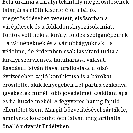
Béla uralma a királyi tekintély megerősítésének
tatárjárás előtti kísérletétől a bárók
megerősödéséhez vezetett, elsősorban a
várépítések és a földadományozások miatt.
Fontos volt neki a királyi földek szolganépeinek
– a várnépeknek és a várjobbágyoknak – a
védelme, de érdemben csak lassítani tudta a
királyi szerviensek familiárissá válását.
Ráadásul István fiával uralkodása utolsó
évtizedében zajló konfliktusa is a bárókat
erősítette, akik lényegében két pártra szakadva
igyekeztek minél több jövedelmet szakítani apa
és fia küzdelméből. A fegyveres harcig fajuló
ellentétet Szent Margit közvetítésével zárták le,
amelynek köszönhetően István megtarthatta
önálló udvarát Erdélyben.