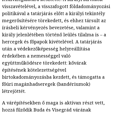
visszavételével, a visszafogott földadományozási
politikával a tatárjárás előtt a királyi tekintély
megerősítésére törekedett, és ehhez társult az
írásbeli kérvényezés bevezetése, valamint a
király jelenlétében történő leülés tilalma is – a
hercegek és főpapok kivételével. A tatárjárás
után a védekezőképesség helyreállítása
érdekében a nemességgel való
együttműködésre törekedett: kővárak
építésének kötelezettségével
birtokadományozásba kezdett, és támogatta a
főúri magánhadseregek (bandériumok)
létrejöttét.
A várépítésekben ő maga is aktívan részt vett,
hozzá fűződik Buda és Visegrád várának