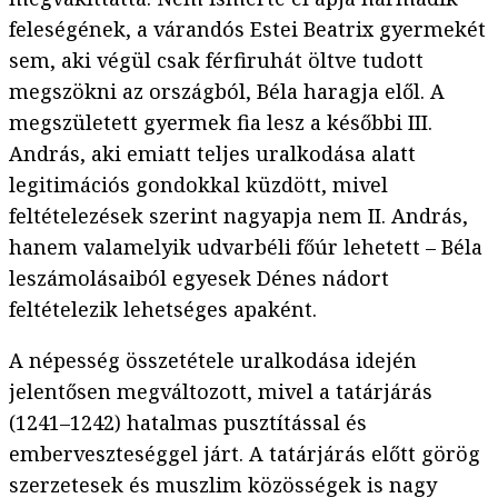
feleségének, a várandós Estei Beatrix gyermekét
sem, aki végül csak férfiruhát öltve tudott
megszökni az országból, Béla haragja elől. A
megszületett gyermek fia lesz a későbbi III.
András, aki emiatt teljes uralkodása alatt
legitimációs gondokkal küzdött, mivel
feltételezések szerint nagyapja nem II. András,
hanem valamelyik udvarbéli főúr lehetett – Béla
leszámolásaiból egyesek Dénes nádort
feltételezik lehetséges apaként.
A népesség összetétele uralkodása idején
jelentősen megváltozott, mivel a tatárjárás
(1241–1242) hatalmas pusztítással és
emberveszteséggel járt. A tatárjárás előtt görög
szerzetesek és muszlim közösségek is nagy