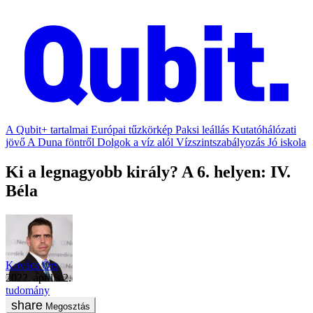
A Qubit+ tartalmai
Európai tűzkörkép
Paksi leállás
Kutatóhálózati
jövő
A Duna föntről
Dolgok a víz alól
Vízszintszabályozás
Jó iskola
Ki a legnagyobb király? A 6. helyen: IV.
Béla
Kovács Örs
2022. április 2.
tudomány
Megosztás