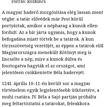
Forrás
:
közkincs
A magyar haderő mozgósítása elég lassan ment
végbe: a tatár elővédek már Pest körül
portyáztak, amikor a népharag a kunok ellen
fordult. Az a hír járta ugyanis, hogy a kunok
befogadása miatt törtek be a tatárok. A kun
törzsszövetség vezetőjét, az éppen a tatárok elől
Magyarországra menekült Kötönyt meg is
lincselte a nép, mire a kunok dúlva és
fosztogatva hagyták el az országot, ami
jelentősen csökkentette Béla haderejét.
1241. április 10–11-én került sor a magyar
történelem egyik legjelentősebb ütközetére, a
muhi csatára. IV. Béla a Sajó partján próbálta
meg feltartóztatni a tatárokat, feleakkora