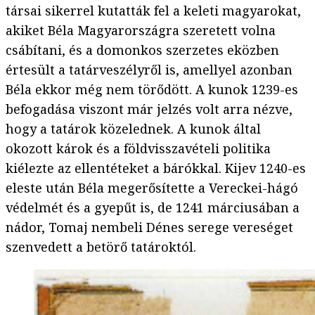
társai sikerrel kutatták fel a keleti magyarokat,
akiket Béla Magyarországra szeretett volna
csábítani, és a domonkos szerzetes eközben
értesült a tatárveszélyről is, amellyel azonban
Béla ekkor még nem törődött. A kunok 1239-es
befogadása viszont már jelzés volt arra nézve,
hogy a tatárok közelednek. A kunok által
okozott károk és a földvisszavételi politika
kiélezte az ellentéteket a bárókkal. Kijev 1240-es
eleste után Béla megerősítette a Vereckei-hágó
védelmét és a gyepűt is, de 1241 márciusában a
nádor, Tomaj nembeli Dénes serege vereséget
szenvedett a betörő tatároktól.