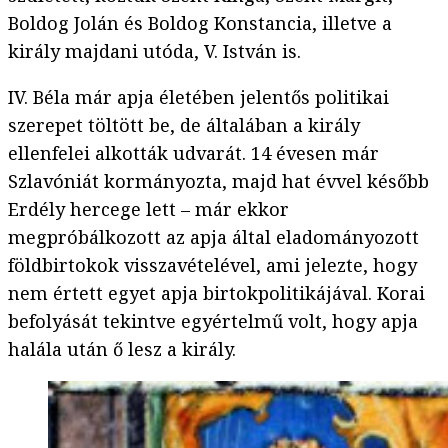
Boldog Jolán és Boldog Konstancia, illetve a
király majdani utóda, V. István is.
IV. Béla már apja életében jelentős politikai
szerepet töltött be, de általában a király
ellenfelei alkották udvarát. 14 évesen már
Szlavóniát kormányozta, majd hat évvel később
Erdély hercege lett – már ekkor
megpróbálkozott az apja által eladományozott
földbirtokok visszavételével, ami jelezte, hogy
nem értett egyet apja birtokpolitikájával. Korai
befolyását tekintve egyértelmű volt, hogy apja
halála után ő lesz a király.