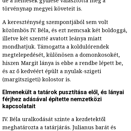
de a nemesek gyűlése választotta meg a
törvénynap megyei követeit is.
A kereszténység szempontjából sem volt
közömbös IV. Béla, és ezt nemcsak két boldoggá,
illetve két szentté avatott leánya miatt
mondhatjuk. Támogatta a koldulórendek
megtelepedését, különösen a domonkosokét,
hiszen Margit lánya is ebbe a rendbe lépett be,
és az ő kedvéért épült a nyulak-szigeti
(margitszigeti) kolostor is.
Elmenekült a tatárok pusztítása elől, és lányai
férjhez adásával építette nemzetközi
kapcsolatait
IV. Béla uralkodását szinte a kezdetektől
meghatározta a tatárjárás. Julianus barát és