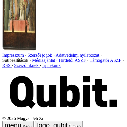
Impresszum
Szerzői jogok
Adatvédelmi nyilatkozat
Sütibeállítások
Médiaajánlat
Hirdetői ÁSZF
Támogatói ÁSZF
RSS
Szerzőinknek
Írj nekünk
©
2026
Magyar Jeti Zrt.
Menü
Címlap