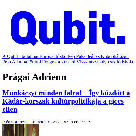
A Qubit+ tartalmai
Európai tűzkörkép
Paksi leállás
Kutatóhálózati
jövő
A Duna föntről
Dolgok a víz alól
Vízszintszabályozás
Jó iskola
Prágai Adrienn
Munkácsyt minden falra! – Így küzdött a
Kádár-korszak kultúrpolitikája a giccs
ellen
Prágai Adrienn
tudomány
2020. szeptember 16.