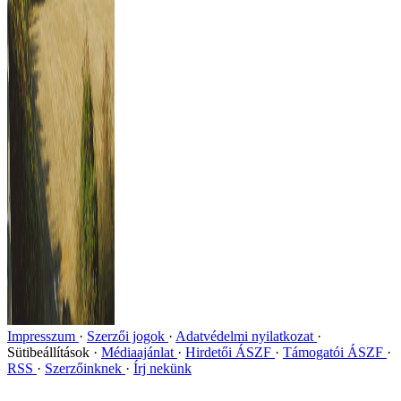
Impresszum
Szerzői jogok
Adatvédelmi nyilatkozat
Sütibeállítások
Médiaajánlat
Hirdetői ÁSZF
Támogatói ÁSZF
RSS
Szerzőinknek
Írj nekünk