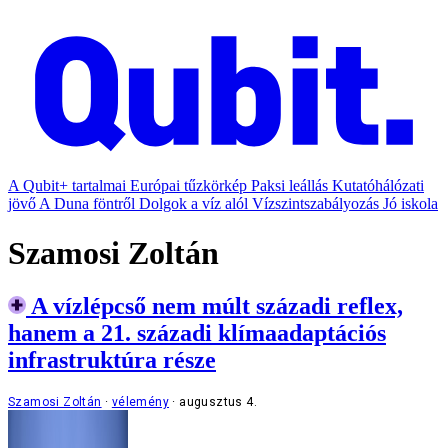
A Qubit+ tartalmai
Európai tűzkörkép
Paksi leállás
Kutatóhálózati
jövő
A Duna föntről
Dolgok a víz alól
Vízszintszabályozás
Jó iskola
Szamosi Zoltán
A vízlépcső nem múlt századi reflex,
hanem a 21. századi klímaadaptációs
infrastruktúra része
Szamosi Zoltán
vélemény
augusztus 4.