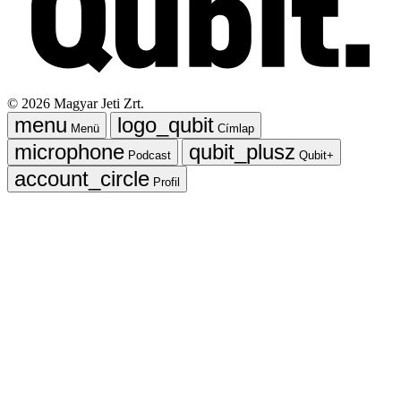
©
2026
Magyar Jeti Zrt.
Menü
Címlap
Podcast
Qubit+
Profil