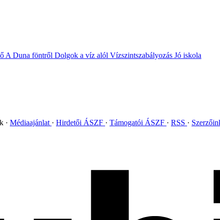
vő
A Duna föntről
Dolgok a víz alól
Vízszintszabályozás
Jó iskola
ok
Médiaajánlat
Hirdetői ÁSZF
Támogatói ÁSZF
RSS
Szerzői