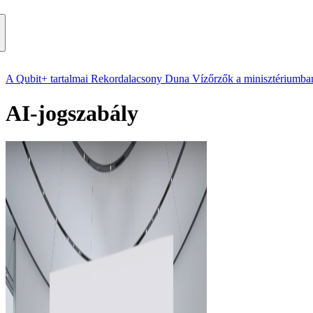
A Qubit+ tartalmai
Rekordalacsony Duna
Vízőrzők a minisztériumba
AI-jogszabály