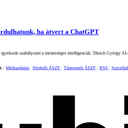
ordulhatunk, ha átvert a ChatGPT
 igyekszik szabályozni a mesterséges intelligenciát. Tilesch György AI-
ok
Médiaajánlat
Hirdetői ÁSZF
Támogatói ÁSZF
RSS
Szerzői