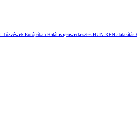
n
Tűzvészek Európában
Halálos génszerkesztés
HUN-REN átalakítás