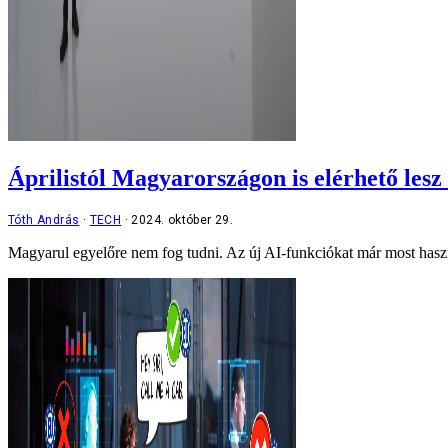
Áprilistól Magyarországon is elérhető lesz
Tóth András
TECH
2024. október 29.
Magyarul egyelőre nem fog tudni. Az új AI-funkciókat már most hasz