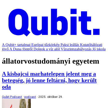
A Qubit+ tartalmai
Európai tűzkörkép
Paksi leállás
Kutatóhálózati
jövő
A Duna föntről
Dolgok a víz alól
Vízszintszabályozás
Jó iskola
állatorvostudományi egyetem
A kisbajcsi marhatelepen jelent meg a
betegség, jó lenne feltárni, hogy került
oda
Qubit Podcast
podcast
2025. október 29.