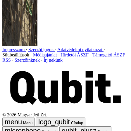
Impresszum
Szerzői jogok
Adatvédelmi nyilatkozat
Sütibeállítások
Médiaajánlat
Hirdetői ÁSZF
Támogatói ÁSZF
RSS
Szerzőinknek
Írj nekünk
©
2026
Magyar Jeti Zrt.
Menü
Címlap