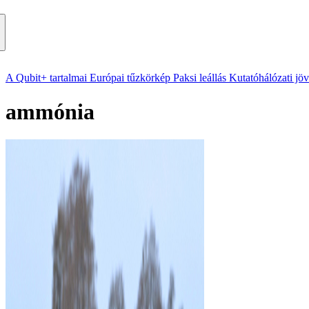
A Qubit+ tartalmai
Európai tűzkörkép
Paksi leállás
Kutatóhálózati jö
ammónia