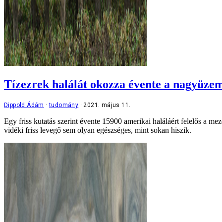
Tízezrek halálát okozza évente a nagyüzemi
Dippold Ádám
tudomány
2021. május 11.
Egy friss kutatás szerint évente 15900 amerikai haláláért felelős a m
vidéki friss levegő sem olyan egészséges, mint sokan hiszik.