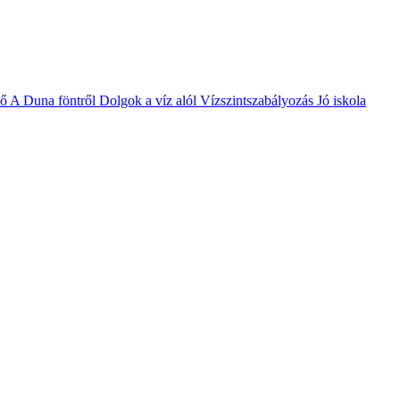
vő
A Duna föntről
Dolgok a víz alól
Vízszintszabályozás
Jó iskola