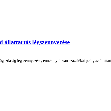
 állattartás légszennyezése
ezőgazdaság légszennyezése, ennek nyolcvan százalékát pedig az állattart