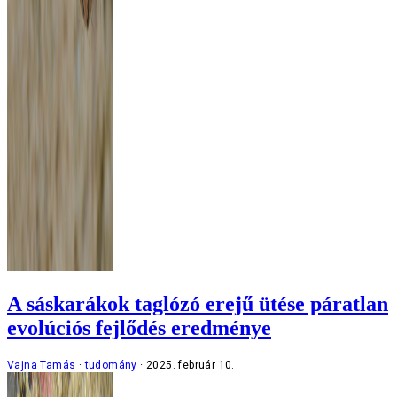
A sáskarákok taglózó erejű ütése páratlan
evolúciós fejlődés eredménye
Vajna Tamás
tudomány
2025. február 10.