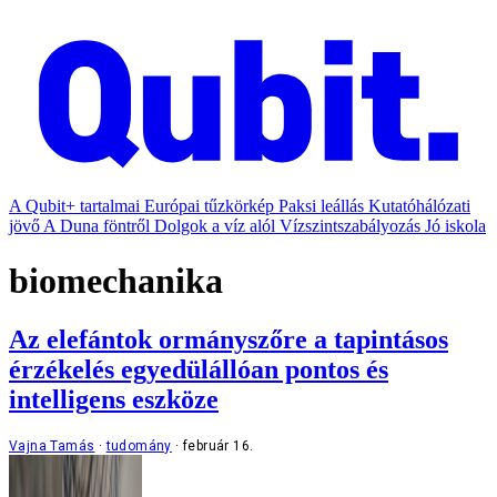
A Qubit+ tartalmai
Európai tűzkörkép
Paksi leállás
Kutatóhálózati
jövő
A Duna föntről
Dolgok a víz alól
Vízszintszabályozás
Jó iskola
biomechanika
Az elefántok ormányszőre a tapintásos
érzékelés egyedülállóan pontos és
intelligens eszköze
Vajna Tamás
tudomány
február 16.