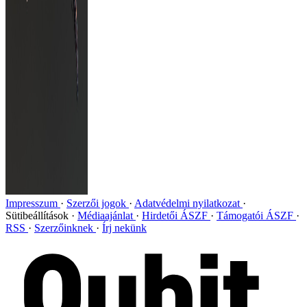
Impresszum
Szerzői jogok
Adatvédelmi nyilatkozat
Sütibeállítások
Médiaajánlat
Hirdetői ÁSZF
Támogatói ÁSZF
RSS
Szerzőinknek
Írj nekünk